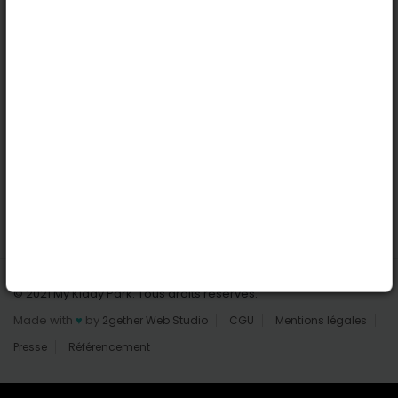
Nantes
Reims
Liens utiles
Connexion | Inscription
Rechercher des parcs
Tout les parcs
Ajouter un parc
Nous contacter
© 2021 My Kiddy Park. Tous droits réservés.
Made with
♥
by
2gether Web Studio
CGU
Mentions légales
Presse
Référencement