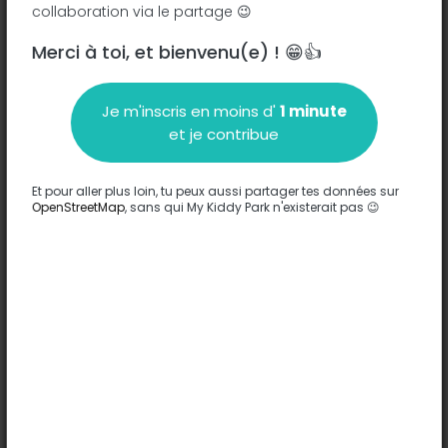
collaboration via le partage 😉
Merci à toi, et bienvenu(e) ! 😁👍
Description
Je m'inscris en moins d'
1 minute
Aucune information n'a été entrée sur ce parc.
et je contribue
Compléter
Et pour aller plus loin, tu peux aussi partager tes données sur
Options
OpenStreetMap
, sans qui My Kiddy Park n'existerait pas 😉
Aucune option n'a été entrée sur ce parc.
Compléter
Commentaires
(0)