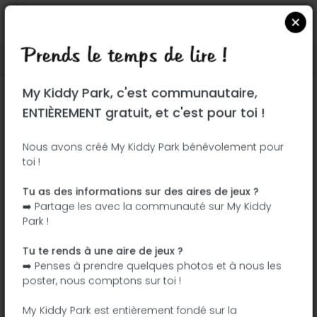
Prends le temps de lire !
Localiser sur Google Maps
|
| |
My Kiddy Park, c'est communautaire,
Ce parc n'a pas encore été visité ! À toi
ENTIÈREMENT gratuit, et c'est pour toi !
de jouer !
Soit l'aventurier qui découvre ce parc en
Nous avons créé My Kiddy Park bénévolement pour
toi !
premier !
Tu as des informations sur des aires de jeux ?
J'ajoute le nom
J'ajoute des
➡️ Partage les avec la communauté sur My Kiddy
photos
Park !
J'ajoute une
J'ajoute les
description
équipements
Tu te rends à une aire de jeux ?
➡️ Penses à prendre quelques photos et à nous les
poster, nous comptons sur toi !
Zennoase
My Kiddy Park est entièrement fondé sur la