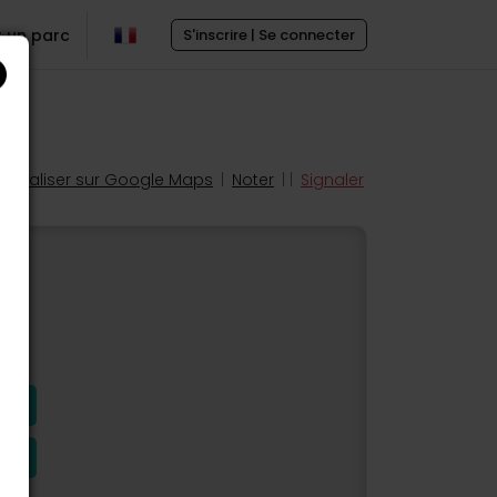
r un parc
S'inscrire | Se connecter
Localiser sur Google Maps
|
Noter
| |
Signaler
s