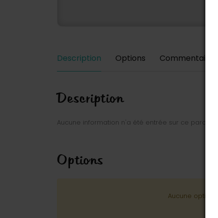
Description
Options
Commentaires
Description
Aucune information n'a été entrée sur ce parc.
Options
Aucune option n