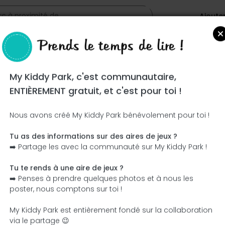
Ajoute
Prends le temps de lire !
My Kiddy Park, c'est communautaire,
ENTIÈREMENT gratuit, et c'est pour toi !
Nous avons créé My Kiddy Park bénévolement pour toi !
Tu as des informations sur des aires de jeux ?
Ce parc n'a pas encore été visité ! À toi de jouer !
➡️ Partage les avec la communauté sur My Kiddy Park !
Soit l'aventurier qui découvre ce parc en premier !
Tu te rends à une aire de jeux ?
➡️ Penses à prendre quelques photos et à nous les
J'ajoute le nom
J'ajoute des photos
poster, nous comptons sur toi !
J'ajoute une description
J'ajoute les équipement
My Kiddy Park est entièrement fondé sur la collaboration
via le partage 😉