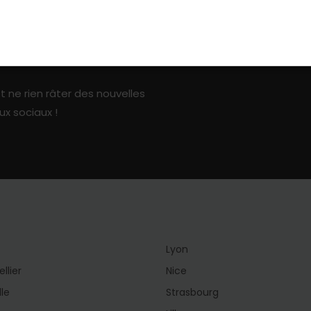
ark sur les réseaux sociaux
t ne rien râter des nouvelles
ux sociaux !
Lyon
llier
Nice
lle
Strasbourg