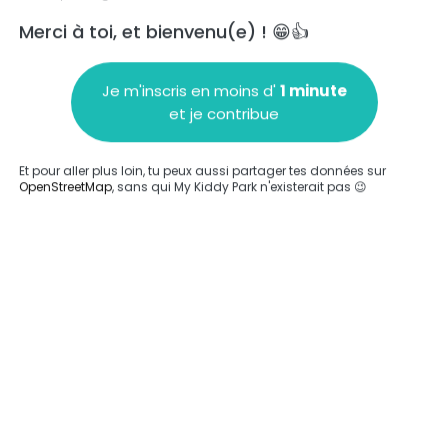
Merci à toi, et bienvenu(e) ! 😁👍
Je m'inscris en moins d'
1 minute
et je contribue
Ajouter un commentaire
Et pour aller plus loin, tu peux aussi partager tes données sur
OpenStreetMap
, sans qui My Kiddy Park n'existerait pas 😉
Compléter
'a été entrée sur ce parc.
Compléter