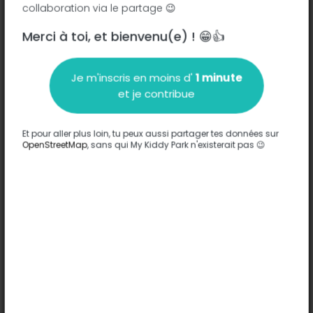
collaboration via le partage 😉
Merci à toi, et bienvenu(e) ! 😁👍
Description
Je m'inscris en moins d'
1 minute
Aucune information n'a été entrée sur ce parc.
et je contribue
Compléter
Et pour aller plus loin, tu peux aussi partager tes données sur
Options
OpenStreetMap
, sans qui My Kiddy Park n'existerait pas 😉
Aucune option n'a été entrée sur ce parc.
Compléter
Commentaires
(0)