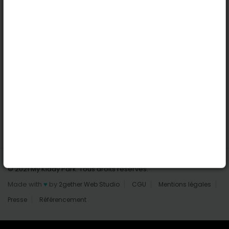
Nantes
Reims
Liens utiles
Connexion | Inscription
Rechercher des parcs
Tout les parcs
Ajouter un parc
Nous contacter
© 2021 My Kiddy Park. Tous droits réservés.
Made with
♥
by
2gether Web Studio
CGU
Mentions légales
Presse
Référencement