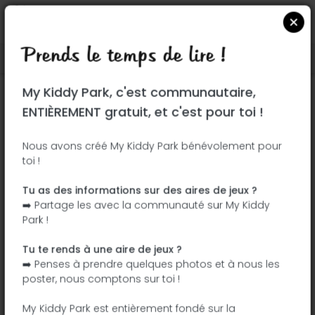
Prends le temps de lire !
Localiser sur Google Maps
|
| |
My Kiddy Park, c'est communautaire,
Ce parc n'a pas encore été visité ! À toi
ENTIÈREMENT gratuit, et c'est pour toi !
de jouer !
Soit l'aventurier qui découvre ce parc en
Nous avons créé My Kiddy Park bénévolement pour
toi !
premier !
Tu as des informations sur des aires de jeux ?
J'ajoute le nom
J'ajoute des
➡️ Partage les avec la communauté sur My Kiddy
photos
Park !
J'ajoute une
J'ajoute les
description
équipements
Tu te rends à une aire de jeux ?
➡️ Penses à prendre quelques photos et à nous les
poster, nous comptons sur toi !
Königswiesener Park
My Kiddy Park est entièrement fondé sur la