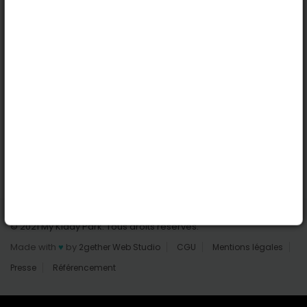
Nantes
Reims
Liens utiles
Connexion | Inscription
Rechercher des parcs
Tout les parcs
Ajouter un parc
Nous contacter
© 2021 My Kiddy Park. Tous droits réservés.
Made with
♥
by
2gether Web Studio
CGU
Mentions légales
Presse
Référencement