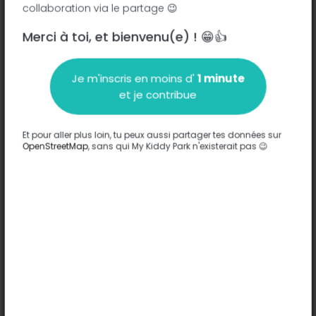
collaboration via le partage 😉
Merci à toi, et bienvenu(e) ! 😁👍
Description
Je m'inscris en moins d'
1 minute
Aucune information n'a été entrée sur ce parc.
et je contribue
Compléter
Et pour aller plus loin, tu peux aussi partager tes données sur
Options
OpenStreetMap
, sans qui My Kiddy Park n'existerait pas 😉
Aucune option n'a été entrée sur ce parc.
Compléter
Commentaires
(0)