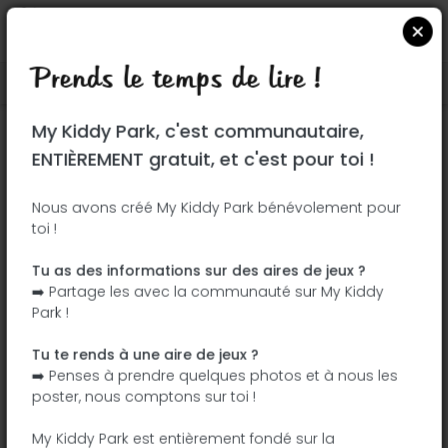
Prends le temps de lire !
Localiser sur Google Maps
|
| |
My Kiddy Park, c'est communautaire,
Ce parc n'a pas encore été visité ! À toi
ENTIÈREMENT gratuit, et c'est pour toi !
de jouer !
Soit l'aventurier qui découvre ce parc en
Nous avons créé My Kiddy Park bénévolement pour
toi !
premier !
Tu as des informations sur des aires de jeux ?
J'ajoute le nom
J'ajoute des
➡️ Partage les avec la communauté sur My Kiddy
photos
Park !
J'ajoute une
J'ajoute les
description
équipements
Tu te rends à une aire de jeux ?
➡️ Penses à prendre quelques photos et à nous les
poster, nous comptons sur toi !
Nittendorfer Weg
My Kiddy Park est entièrement fondé sur la