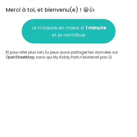
Merci à toi, et bienvenu(e) ! 😁👍
Je m'inscris en moins d'
1 minute
et je contribue
Ajouter un commentaire
Et pour aller plus loin, tu peux aussi partager tes données sur
OpenStreetMap
, sans qui My Kiddy Park n'existerait pas 😉
Compléter
'a été entrée sur ce parc.
Compléter