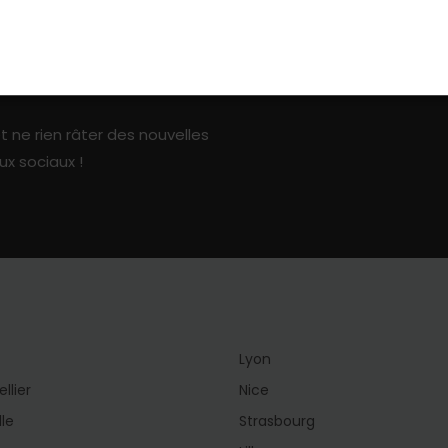
ark sur les réseaux sociaux
t ne rien râter des nouvelles
ux sociaux !
Lyon
llier
Nice
lle
Strasbourg