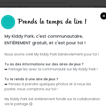
Ajoute
Prends le temps de lire !
My Kiddy Park, c'est communautaire,
ENTIÈREMENT gratuit, et c'est pour toi !
Nous avons créé My Kiddy Park bénévolement pour toi !
Tu as des informations sur des aires de jeux ?
Ce parc n'a pas encore été visité ! À toi de jouer !
➡️ Partage les avec la communauté sur My Kiddy Park !
Soit l'aventurier qui découvre ce parc en premier !
Tu te rends à une aire de jeux ?
➡️ Penses à prendre quelques photos et à nous les
J'ajoute le nom
J'ajoute des photos
poster, nous comptons sur toi !
J'ajoute une description
J'ajoute les équipement
My Kiddy Park est entièrement fondé sur la collaboration
via le partage 😉