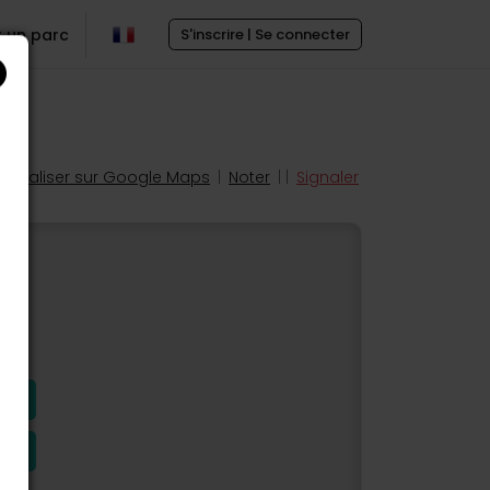
r un parc
S'inscrire | Se connecter
Localiser sur Google Maps
|
Noter
| |
Signaler
s