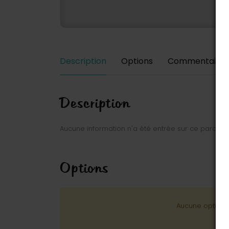
Description
Options
Commentaires
Description
Aucune information n'a été entrée sur ce parc.
Options
Aucune option n