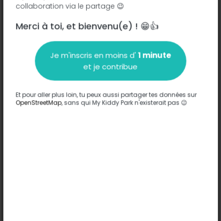
collaboration via le partage 😉
Merci à toi, et bienvenu(e) ! 😁👍
Description
Je m'inscris en moins d'
1 minute
Aucune information n'a été entrée sur ce parc.
et je contribue
Compléter
Et pour aller plus loin, tu peux aussi partager tes données sur
Options
Compléter
OpenStreetMap
, sans qui My Kiddy Park n'existerait pas 😉
Jeux
-
Confort
-
Sols
Herbe
Âges