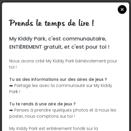
Prends le temps de lire !
Localiser sur Google Maps
|
| |
My Kiddy Park, c'est communautaire,
Ce parc n'a pas encore été visité ! À toi
ENTIÈREMENT gratuit, et c'est pour toi !
de jouer !
Soit l'aventurier qui découvre ce parc en
Nous avons créé My Kiddy Park bénévolement pour
toi !
premier !
Tu as des informations sur des aires de jeux ?
J'ajoute le nom
J'ajoute des
➡️ Partage les avec la communauté sur My Kiddy
photos
Park !
J'ajoute une
J'ajoute les
description
équipements
Tu te rends à une aire de jeux ?
➡️ Penses à prendre quelques photos et à nous les
poster, nous comptons sur toi !
Siedlungsstraße Öllingen
My Kiddy Park est entièrement fondé sur la