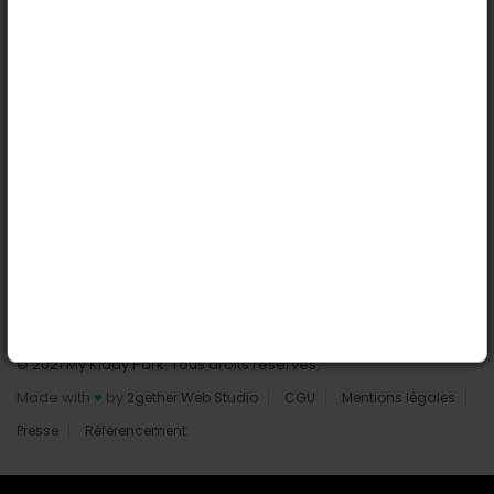
Nantes
Reims
Liens utiles
Connexion | Inscription
Rechercher des parcs
Tout les parcs
Ajouter un parc
Nous contacter
© 2021 My Kiddy Park. Tous droits réservés.
Made with
♥
by
2gether Web Studio
CGU
Mentions légales
Presse
Référencement