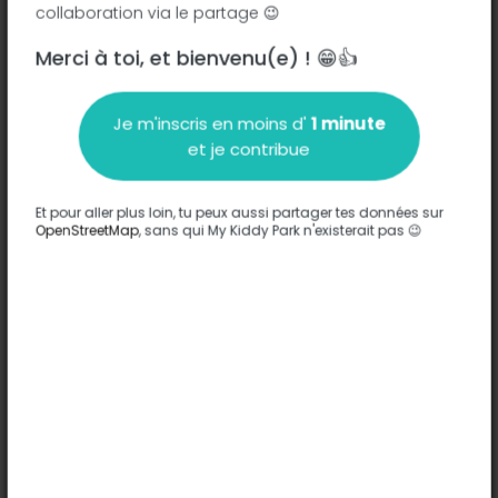
collaboration via le partage 😉
Merci à toi, et bienvenu(e) ! 😁👍
Description
Je m'inscris en moins d'
1 minute
Aucune information n'a été entrée sur ce parc.
et je contribue
Compléter
Et pour aller plus loin, tu peux aussi partager tes données sur
Options
OpenStreetMap
, sans qui My Kiddy Park n'existerait pas 😉
Aucune option n'a été entrée sur ce parc.
Compléter
Commentaires
(0)