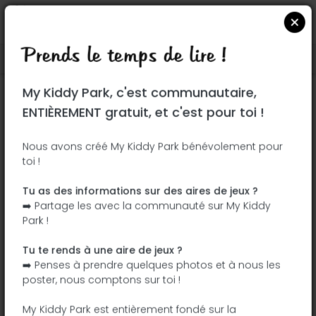
Prends le temps de lire !
Localiser sur Google Maps
|
| |
My Kiddy Park, c'est communautaire,
Ce parc n'a pas encore été visité ! À toi
ENTIÈREMENT gratuit, et c'est pour toi !
de jouer !
Soit l'aventurier qui découvre ce parc en
Nous avons créé My Kiddy Park bénévolement pour
toi !
premier !
Tu as des informations sur des aires de jeux ?
J'ajoute le nom
J'ajoute des
➡️ Partage les avec la communauté sur My Kiddy
photos
Park !
J'ajoute une
J'ajoute les
description
équipements
Tu te rends à une aire de jeux ?
➡️ Penses à prendre quelques photos et à nous les
poster, nous comptons sur toi !
Mehrgenerationenpark Breiter Weg
My Kiddy Park est entièrement fondé sur la