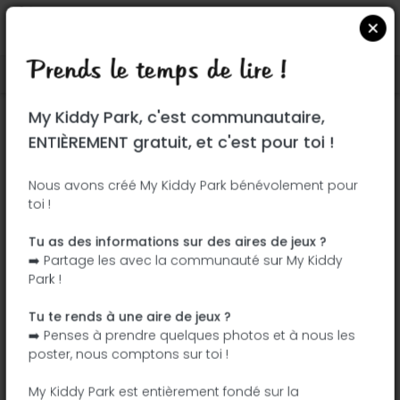
Prends le temps de lire !
Localiser sur Google Maps
|
| |
My Kiddy Park, c'est communautaire,
Ce parc n'a pas encore été visité ! À toi
ENTIÈREMENT gratuit, et c'est pour toi !
de jouer !
Soit l'aventurier qui découvre ce parc en
Nous avons créé My Kiddy Park bénévolement pour
toi !
premier !
Tu as des informations sur des aires de jeux ?
J'ajoute le nom
J'ajoute des
➡️ Partage les avec la communauté sur My Kiddy
photos
Park !
J'ajoute une
J'ajoute les
description
équipements
Tu te rends à une aire de jeux ?
➡️ Penses à prendre quelques photos et à nous les
poster, nous comptons sur toi !
Verkehrsübungsplatz
My Kiddy Park est entièrement fondé sur la