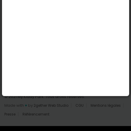
Nantes
Reims
Liens utiles
Connexion | Inscription
Rechercher des parcs
Tout les parcs
Ajouter un parc
Nous contacter
© 2021 My Kiddy Park. Tous droits réservés.
Made with
♥
by
2gether Web Studio
CGU
Mentions légales
Presse
Référencement