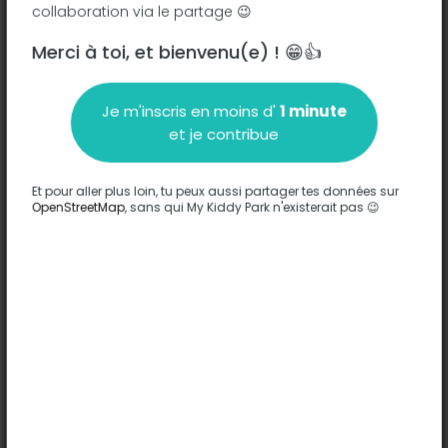
collaboration via le partage 😉
Merci à toi, et bienvenu(e) ! 😁👍
Description
Je m'inscris en moins d'
1 minute
Aucune information n'a été entrée sur ce parc.
et je contribue
Compléter
Et pour aller plus loin, tu peux aussi partager tes données sur
Options
OpenStreetMap
, sans qui My Kiddy Park n'existerait pas 😉
Aucune option n'a été entrée sur ce parc.
Compléter
Commentaires
(0)