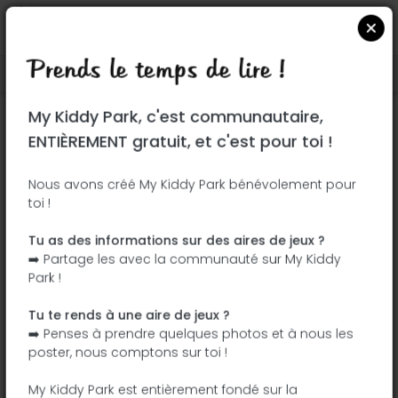
Prends le temps de lire !
Localiser sur Google Maps
|
| |
My Kiddy Park, c'est communautaire,
Ce parc n'a pas encore été visité ! À toi
ENTIÈREMENT gratuit, et c'est pour toi !
de jouer !
Soit l'aventurier qui découvre ce parc en
Nous avons créé My Kiddy Park bénévolement pour
toi !
premier !
Tu as des informations sur des aires de jeux ?
J'ajoute le nom
J'ajoute des
➡️ Partage les avec la communauté sur My Kiddy
photos
Park !
J'ajoute une
J'ajoute les
description
équipements
Tu te rends à une aire de jeux ?
➡️ Penses à prendre quelques photos et à nous les
poster, nous comptons sur toi !
Karlspark
My Kiddy Park est entièrement fondé sur la