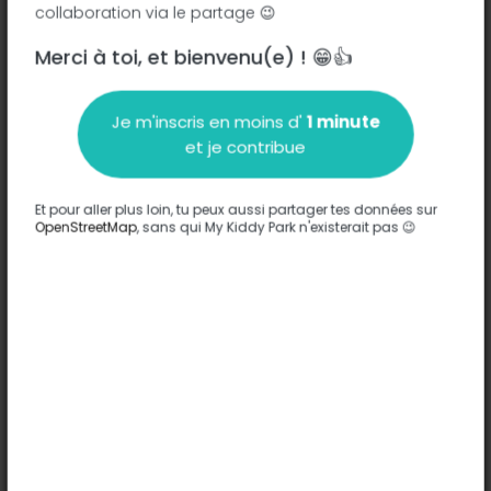
collaboration via le partage 😉
Merci à toi, et bienvenu(e) ! 😁👍
Description
Je m'inscris en moins d'
1 minute
Aucune information n'a été entrée sur ce parc.
et je contribue
Compléter
Et pour aller plus loin, tu peux aussi partager tes données sur
Options
OpenStreetMap
, sans qui My Kiddy Park n'existerait pas 😉
Aucune option n'a été entrée sur ce parc.
Compléter
Commentaires
(0)