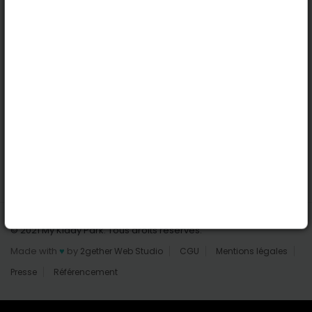
Nantes
Reims
Liens utiles
Connexion | Inscription
Rechercher des parcs
Tout les parcs
Ajouter un parc
Nous contacter
© 2021 My Kiddy Park. Tous droits réservés.
Made with
♥
by
2gether Web Studio
CGU
Mentions légales
Presse
Référencement