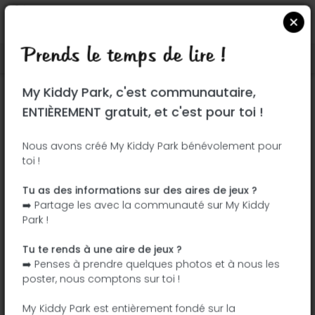
Prends le temps de lire !
Localiser sur Google Maps
|
| |
My Kiddy Park, c'est communautaire,
Ce parc n'a pas encore été visité ! À toi
ENTIÈREMENT gratuit, et c'est pour toi !
de jouer !
Soit l'aventurier qui découvre ce parc en
Nous avons créé My Kiddy Park bénévolement pour
toi !
premier !
Tu as des informations sur des aires de jeux ?
J'ajoute le nom
J'ajoute des
➡️ Partage les avec la communauté sur My Kiddy
photos
Park !
J'ajoute une
J'ajoute les
description
équipements
Tu te rends à une aire de jeux ?
➡️ Penses à prendre quelques photos et à nous les
poster, nous comptons sur toi !
Röcklbrunnstraße
My Kiddy Park est entièrement fondé sur la