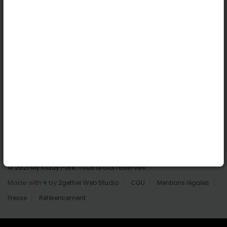
Nantes
Reims
Liens utiles
Connexion | Inscription
Rechercher des parcs
Tout les parcs
Ajouter un parc
Nous contacter
© 2021 My Kiddy Park. Tous droits réservés.
Made with
♥
by
2gether Web Studio
CGU
Mentions légales
Presse
Référencement