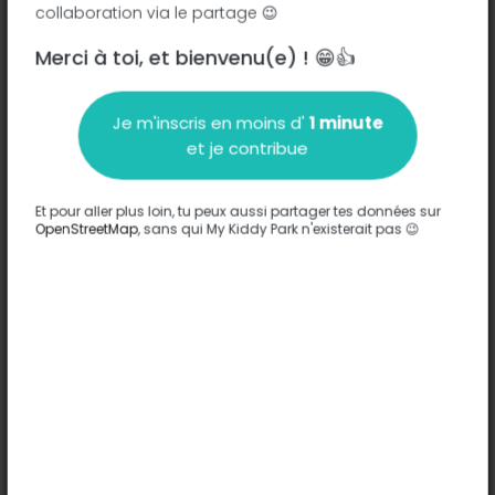
collaboration via le partage 😉
Merci à toi, et bienvenu(e) ! 😁👍
Description
Je m'inscris en moins d'
1 minute
Aucune information n'a été entrée sur ce parc.
et je contribue
Compléter
Et pour aller plus loin, tu peux aussi partager tes données sur
Options
OpenStreetMap
, sans qui My Kiddy Park n'existerait pas 😉
Aucune option n'a été entrée sur ce parc.
Compléter
Commentaires
(0)