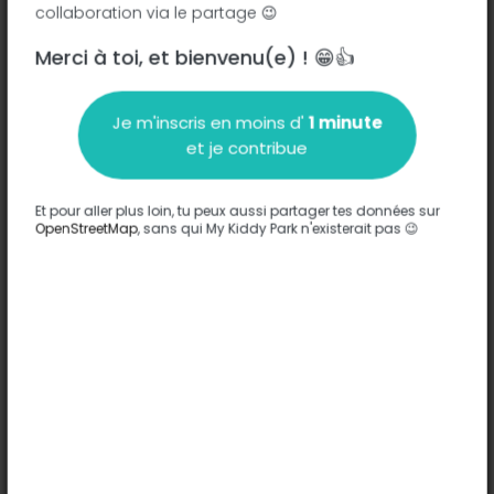
collaboration via le partage 😉
Merci à toi, et bienvenu(e) ! 😁👍
Description
Je m'inscris en moins d'
1 minute
Aucune information n'a été entrée sur ce parc.
et je contribue
Compléter
Et pour aller plus loin, tu peux aussi partager tes données sur
Options
OpenStreetMap
, sans qui My Kiddy Park n'existerait pas 😉
Aucune option n'a été entrée sur ce parc.
Compléter
Commentaires
(0)