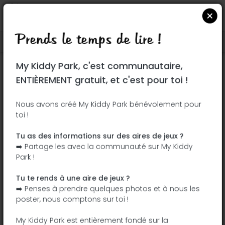
Prends le temps de lire !
Localiser sur Google Maps
|
| |
My Kiddy Park, c'est communautaire,
Ce parc n'a pas encore été visité ! À toi
ENTIÈREMENT gratuit, et c'est pour toi !
de jouer !
Soit l'aventurier qui découvre ce parc en
Nous avons créé My Kiddy Park bénévolement pour
toi !
premier !
Tu as des informations sur des aires de jeux ?
J'ajoute le nom
J'ajoute des
➡️ Partage les avec la communauté sur My Kiddy
photos
Park !
J'ajoute une
J'ajoute les
description
équipements
Tu te rends à une aire de jeux ?
➡️ Penses à prendre quelques photos et à nous les
poster, nous comptons sur toi !
Schaukel
My Kiddy Park est entièrement fondé sur la