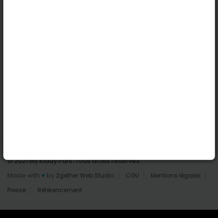
Nantes
Reims
Liens utiles
Connexion | Inscription
Rechercher des parcs
Tout les parcs
Ajouter un parc
Nous contacter
© 2021 My Kiddy Park. Tous droits réservés.
Made with
♥
by
2gether Web Studio
CGU
Mentions légales
Presse
Référencement