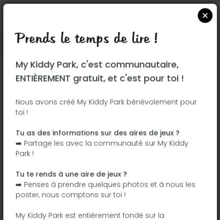
Prends le temps de lire !
Localiser sur Google Maps
|
| |
My Kiddy Park, c'est communautaire,
Ce parc n'a pas encore été visité ! À toi
ENTIÈREMENT gratuit, et c'est pour toi !
de jouer !
Soit l'aventurier qui découvre ce parc en
Nous avons créé My Kiddy Park bénévolement pour
toi !
premier !
Tu as des informations sur des aires de jeux ?
J'ajoute le nom
J'ajoute des
➡️ Partage les avec la communauté sur My Kiddy
photos
Park !
J'ajoute une
J'ajoute les
description
équipements
Tu te rends à une aire de jeux ?
➡️ Penses à prendre quelques photos et à nous les
poster, nous comptons sur toi !
Parque infantil da Colina Verde
My Kiddy Park est entièrement fondé sur la