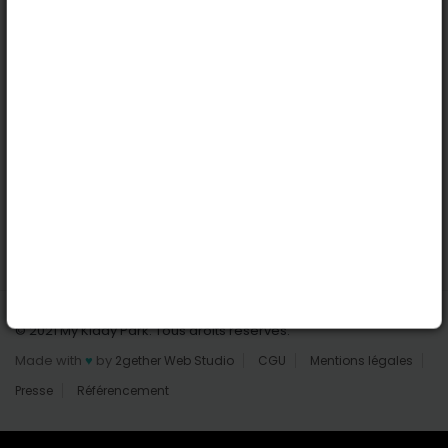
Nantes
Reims
Liens utiles
Connexion | Inscription
Rechercher des parcs
Tout les parcs
Ajouter un parc
Nous contacter
© 2021 My Kiddy Park. Tous droits réservés.
Made with
♥
by
2gether Web Studio
CGU
Mentions légales
Presse
Référencement