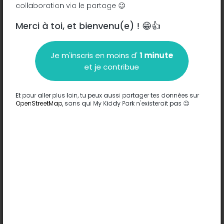
collaboration via le partage 😉
Merci à toi, et bienvenu(e) ! 😁👍
Description
Je m'inscris en moins d'
1 minute
Aucune information n'a été entrée sur ce parc.
et je contribue
Compléter
Et pour aller plus loin, tu peux aussi partager tes données sur
Options
OpenStreetMap
, sans qui My Kiddy Park n'existerait pas 😉
Aucune option n'a été entrée sur ce parc.
Compléter
Commentaires
(0)