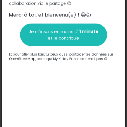
collaboration via le partage 😉
Merci à toi, et bienvenu(e) ! 😁👍
Description
Je m'inscris en moins d'
1 minute
Aucune information n'a été entrée sur ce parc.
et je contribue
Compléter
Et pour aller plus loin, tu peux aussi partager tes données sur
Options
OpenStreetMap
, sans qui My Kiddy Park n'existerait pas 😉
Aucune option n'a été entrée sur ce parc.
Compléter
Commentaires
(0)