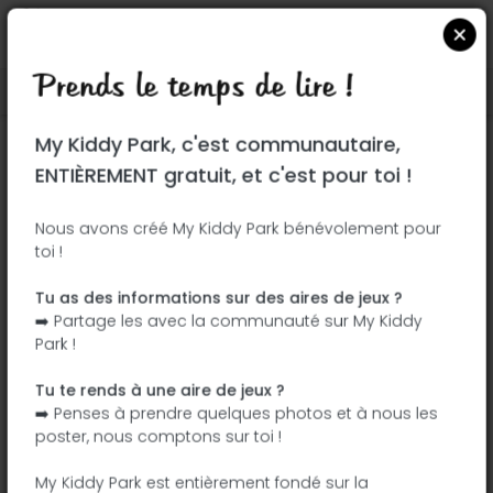
Prends le temps de lire !
Localiser sur Google Maps
|
| |
My Kiddy Park, c'est communautaire,
Ce parc n'a pas encore été visité ! À toi
ENTIÈREMENT gratuit, et c'est pour toi !
de jouer !
Soit l'aventurier qui découvre ce parc en
Nous avons créé My Kiddy Park bénévolement pour
toi !
premier !
Tu as des informations sur des aires de jeux ?
J'ajoute le nom
J'ajoute des
➡️ Partage les avec la communauté sur My Kiddy
photos
Park !
J'ajoute une
J'ajoute les
description
équipements
Tu te rends à une aire de jeux ?
➡️ Penses à prendre quelques photos et à nous les
poster, nous comptons sur toi !
Parque do Fontelo
My Kiddy Park est entièrement fondé sur la