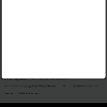
Nantes
Reims
Liens utiles
Connexion | Inscription
Rechercher des parcs
Tout les parcs
Ajouter un parc
Nous contacter
© 2021 My Kiddy Park. Tous droits réservés.
Made with
♥
by
2gether Web Studio
CGU
Mentions légales
Presse
Référencement