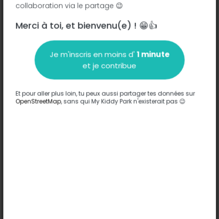
collaboration via le partage 😉
Merci à toi, et bienvenu(e) ! 😁👍
Description
Je m'inscris en moins d'
1 minute
Aucune information n'a été entrée sur ce parc.
et je contribue
Compléter
Et pour aller plus loin, tu peux aussi partager tes données sur
Options
OpenStreetMap
, sans qui My Kiddy Park n'existerait pas 😉
Aucune option n'a été entrée sur ce parc.
Compléter
Commentaires
(0)