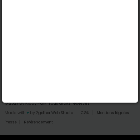
Nantes
Reims
Liens utiles
Connexion | Inscription
Rechercher des parcs
Tout les parcs
Ajouter un parc
Nous contacter
© 2021 My Kiddy Park. Tous droits réservés.
Made with
♥
by
2gether Web Studio
CGU
Mentions légales
Presse
Référencement