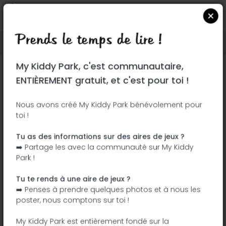
Prends le temps de lire !
Localiser sur Google Maps
|
| |
My Kiddy Park, c'est communautaire,
Ce parc n'a pas encore été visité ! À toi
ENTIÈREMENT gratuit, et c'est pour toi !
de jouer !
Soit l'aventurier qui découvre ce parc en
Nous avons créé My Kiddy Park bénévolement pour
toi !
premier !
Tu as des informations sur des aires de jeux ?
J'ajoute le nom
J'ajoute des
➡️ Partage les avec la communauté sur My Kiddy
photos
Park !
J'ajoute une
J'ajoute les
description
équipements
Tu te rends à une aire de jeux ?
➡️ Penses à prendre quelques photos et à nous les
poster, nous comptons sur toi !
Parque
My Kiddy Park est entièrement fondé sur la