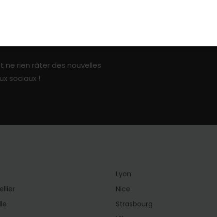
ark sur les réseaux sociaux
t ne rien râter des nouvelles
ux sociaux !
Lyon
llier
Nice
lle
Strasbourg