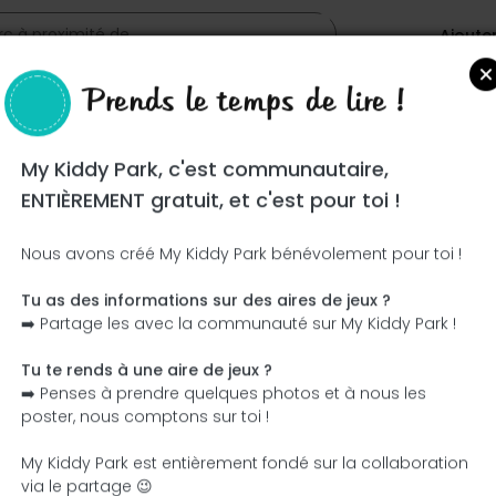
Ajoute
Prends le temps de lire !
ra
My Kiddy Park, c'est communautaire,
ENTIÈREMENT gratuit, et c'est pour toi !
Nous avons créé My Kiddy Park bénévolement pour toi !
Tu as des informations sur des aires de jeux ?
Ce parc n'a pas encore été visité ! À toi de jouer !
➡️ Partage les avec la communauté sur My Kiddy Park !
Soit l'aventurier qui découvre ce parc en premier !
Tu te rends à une aire de jeux ?
➡️ Penses à prendre quelques photos et à nous les
J'ajoute le nom
J'ajoute des photos
poster, nous comptons sur toi !
J'ajoute une description
J'ajoute les équipement
My Kiddy Park est entièrement fondé sur la collaboration
via le partage 😉