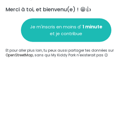
Merci à toi, et bienvenu(e) ! 😁👍
Je m'inscris en moins d'
1 minute
et je contribue
Ajouter un commentaire
Et pour aller plus loin, tu peux aussi partager tes données sur
OpenStreetMap
, sans qui My Kiddy Park n'existerait pas 😉
Compléter
'a été entrée sur ce parc.
Compléter