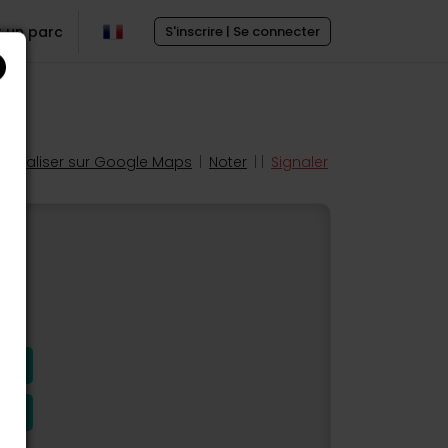
r un parc
S'inscrire | Se connecter
Localiser sur Google Maps
|
Noter
| |
Signaler
s