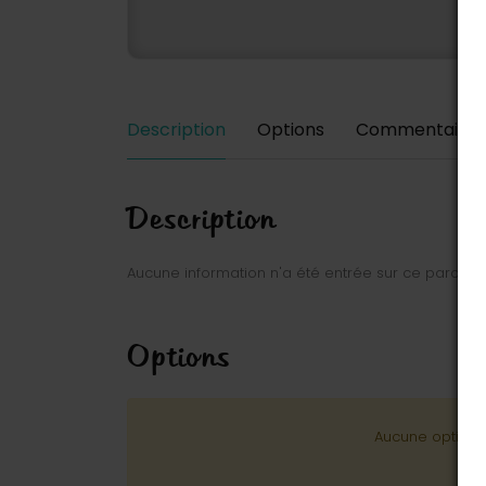
Description
Options
Commentaires
Description
Aucune information n'a été entrée sur ce parc.
Options
Aucune option n