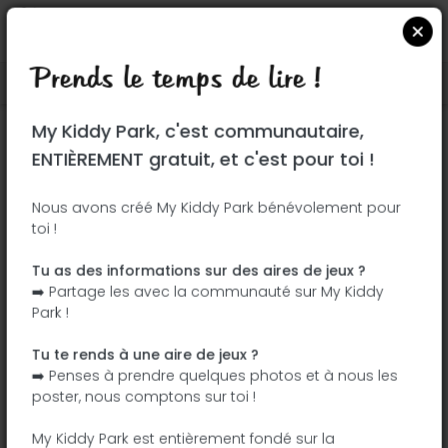
Prends le temps de lire !
Localiser sur Google Maps
|
| |
My Kiddy Park, c'est communautaire,
Ce parc n'a pas encore été visité ! À toi
ENTIÈREMENT gratuit, et c'est pour toi !
de jouer !
Soit l'aventurier qui découvre ce parc en
Nous avons créé My Kiddy Park bénévolement pour
toi !
premier !
Tu as des informations sur des aires de jeux ?
J'ajoute le nom
J'ajoute des
➡️ Partage les avec la communauté sur My Kiddy
photos
Park !
J'ajoute une
J'ajoute les
description
équipements
Tu te rends à une aire de jeux ?
➡️ Penses à prendre quelques photos et à nous les
poster, nous comptons sur toi !
Parque Infantil
My Kiddy Park est entièrement fondé sur la