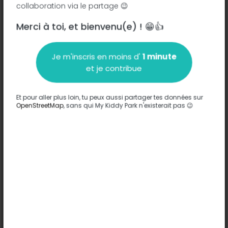
collaboration via le partage 😉
Merci à toi, et bienvenu(e) ! 😁👍
Description
Je m'inscris en moins d'
1 minute
Aucune information n'a été entrée sur ce parc.
et je contribue
Compléter
Et pour aller plus loin, tu peux aussi partager tes données sur
Options
OpenStreetMap
, sans qui My Kiddy Park n'existerait pas 😉
Aucune option n'a été entrée sur ce parc.
Compléter
Commentaires
(0)