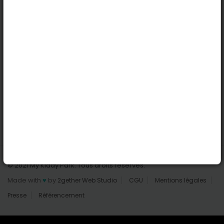
Nantes
Reims
Liens utiles
Connexion | Inscription
Rechercher des parcs
Tout les parcs
Ajouter un parc
Nous contacter
© 2021 My Kiddy Park. Tous droits réservés.
Made with
♥
by
2gether Web Studio
CGU
Mentions légales
Presse
Référencement