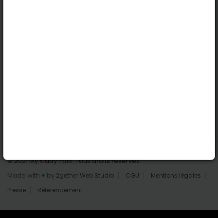
Nantes
Reims
Liens utiles
Connexion | Inscription
Rechercher des parcs
Tout les parcs
Ajouter un parc
Nous contacter
© 2021 My Kiddy Park. Tous droits réservés.
Made with
♥
by
2gether Web Studio
CGU
Mentions légales
Presse
Référencement