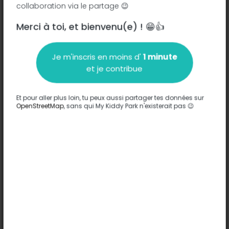
collaboration via le partage 😉
Merci à toi, et bienvenu(e) ! 😁👍
Description
Je m'inscris en moins d'
1 minute
Aucune information n'a été entrée sur ce parc.
et je contribue
Compléter
Et pour aller plus loin, tu peux aussi partager tes données sur
Options
OpenStreetMap
, sans qui My Kiddy Park n'existerait pas 😉
Aucune option n'a été entrée sur ce parc.
Compléter
Commentaires
(0)