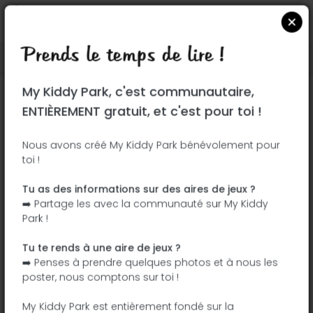
Prends le temps de lire !
Localiser sur Google Maps
|
| |
My Kiddy Park, c'est communautaire,
Ce parc n'a pas encore été visité ! À toi
ENTIÈREMENT gratuit, et c'est pour toi !
de jouer !
Soit l'aventurier qui découvre ce parc en
Nous avons créé My Kiddy Park bénévolement pour
toi !
premier !
Tu as des informations sur des aires de jeux ?
J'ajoute le nom
J'ajoute des
➡️ Partage les avec la communauté sur My Kiddy
photos
Park !
J'ajoute une
J'ajoute les
description
équipements
Tu te rends à une aire de jeux ?
➡️ Penses à prendre quelques photos et à nous les
poster, nous comptons sur toi !
Parque Quinta do Ega
My Kiddy Park est entièrement fondé sur la