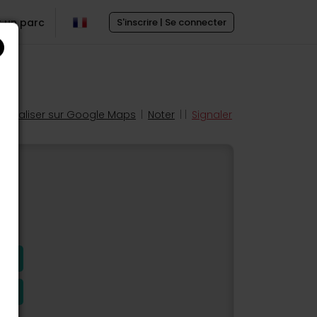
r un parc
S'inscrire | Se connecter
Localiser sur Google Maps
|
Noter
| |
Signaler
s