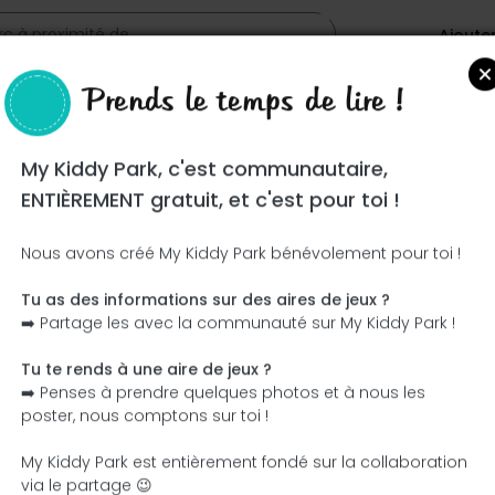
Ajoute
Prends le temps de lire !
My Kiddy Park, c'est communautaire,
ENTIÈREMENT gratuit, et c'est pour toi !
Nous avons créé My Kiddy Park bénévolement pour toi !
Tu as des informations sur des aires de jeux ?
Ce parc n'a pas encore été visité ! À toi de jouer !
➡️ Partage les avec la communauté sur My Kiddy Park !
Soit l'aventurier qui découvre ce parc en premier !
Tu te rends à une aire de jeux ?
➡️ Penses à prendre quelques photos et à nous les
J'ajoute le nom
J'ajoute des photos
poster, nous comptons sur toi !
J'ajoute une description
J'ajoute les équipement
My Kiddy Park est entièrement fondé sur la collaboration
via le partage 😉