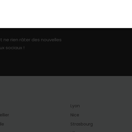
ark sur les réseaux sociaux
t ne rien râter des nouvelles
ux sociaux !
Lyon
llier
Nice
lle
Strasbourg