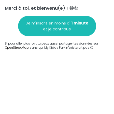
Merci à toi, et bienvenu(e) ! 😁👍
Je m'inscris en moins d'
1 minute
et je contribue
Ajouter un commentaire
Et pour aller plus loin, tu peux aussi partager tes données sur
OpenStreetMap
, sans qui My Kiddy Park n'existerait pas 😉
Compléter
'a été entrée sur ce parc.
Compléter