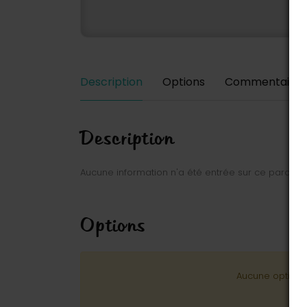
Description
Options
Commentaires
Description
Aucune information n'a été entrée sur ce parc.
Options
Aucune option n