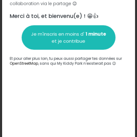
collaboration via le partage 😉
Merci à toi, et bienvenu(e) ! 😁👍
Description
Je m'inscris en moins d'
1 minute
Aucune information n'a été entrée sur ce parc.
et je contribue
Compléter
Et pour aller plus loin, tu peux aussi partager tes données sur
Options
OpenStreetMap
, sans qui My Kiddy Park n'existerait pas 😉
Aucune option n'a été entrée sur ce parc.
Compléter
Commentaires
(0)