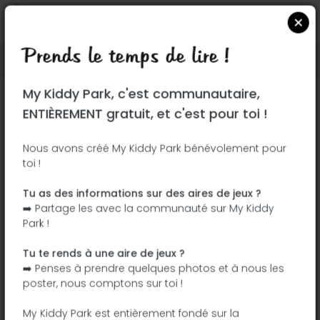
Prends le temps de lire !
Localiser sur Google Maps
|
| |
My Kiddy Park, c'est communautaire,
Ce parc n'a pas encore été visité ! À toi
ENTIÈREMENT gratuit, et c'est pour toi !
de jouer !
Soit l'aventurier qui découvre ce parc en
Nous avons créé My Kiddy Park bénévolement pour
toi !
premier !
Tu as des informations sur des aires de jeux ?
J'ajoute le nom
J'ajoute des
➡️ Partage les avec la communauté sur My Kiddy
photos
Park !
J'ajoute une
J'ajoute les
description
équipements
Tu te rends à une aire de jeux ?
➡️ Penses à prendre quelques photos et à nous les
poster, nous comptons sur toi !
Parque Municipal do Mato
My Kiddy Park est entièrement fondé sur la