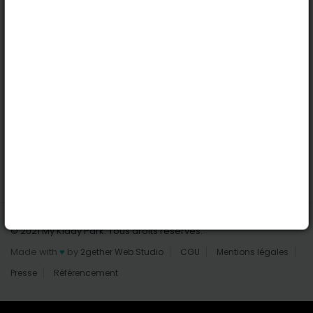
Nantes
Reims
Liens utiles
Connexion | Inscription
Rechercher des parcs
Tout les parcs
Ajouter un parc
Nous contacter
© 2021 My Kiddy Park. Tous droits réservés.
Made with
♥
by
2gether Web Studio
CGU
Mentions légales
Presse
Référencement