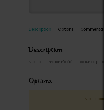
Description
Options
Commentaires
Description
Aucune information n'a été entrée sur ce parc.
Options
Aucune option n