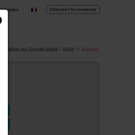
r un parc
S'inscrire | Se connecter
Localiser sur Google Maps
|
Noter
| |
Signaler
s