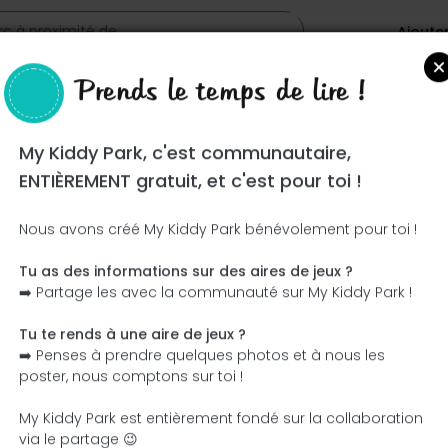
Ajoute
Prends le temps de lire !
s
My Kiddy Park, c'est communautaire,
ENTIÈREMENT gratuit, et c'est pour toi !
Nous avons créé My Kiddy Park bénévolement pour toi !
Tu as des informations sur des aires de jeux ?
Ce parc n'a pas encore été visité ! À toi de jouer !
➡️ Partage les avec la communauté sur My Kiddy Park !
Soit l'aventurier qui découvre ce parc en premier !
Tu te rends à une aire de jeux ?
➡️ Penses à prendre quelques photos et à nous les
J'ajoute le nom
J'ajoute des photos
poster, nous comptons sur toi !
J'ajoute une description
J'ajoute les équipement
My Kiddy Park est entièrement fondé sur la collaboration
via le partage 😉