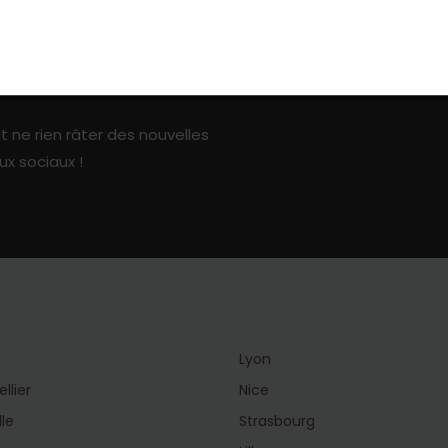
ark sur les réseaux sociaux
t ne rien râter des nouvelles
ux sociaux !
Lyon
llier
Nice
lle
Strasbourg