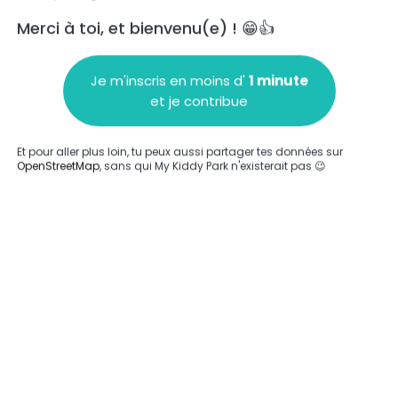
Merci à toi, et bienvenu(e) ! 😁👍
Je m'inscris en moins d'
1 minute
et je contribue
Ajouter un commentaire
Et pour aller plus loin, tu peux aussi partager tes données sur
OpenStreetMap
, sans qui My Kiddy Park n'existerait pas 😉
Compléter
'a été entrée sur ce parc.
Compléter