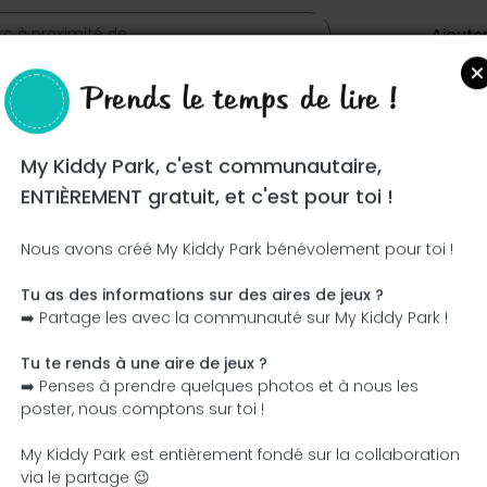
Ajoute
Prends le temps de lire !
s
My Kiddy Park, c'est communautaire,
ENTIÈREMENT gratuit, et c'est pour toi !
Nous avons créé My Kiddy Park bénévolement pour toi !
Tu as des informations sur des aires de jeux ?
Ce parc n'a pas encore été visité ! À toi de jouer !
➡️ Partage les avec la communauté sur My Kiddy Park !
Soit l'aventurier qui découvre ce parc en premier !
Tu te rends à une aire de jeux ?
➡️ Penses à prendre quelques photos et à nous les
J'ajoute le nom
J'ajoute des photos
poster, nous comptons sur toi !
J'ajoute une description
J'ajoute les équipement
My Kiddy Park est entièrement fondé sur la collaboration
via le partage 😉