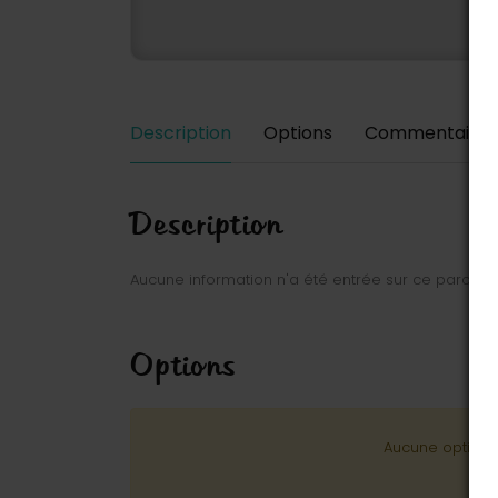
Description
Options
Commentaires
Description
Aucune information n'a été entrée sur ce parc.
Options
Aucune option n