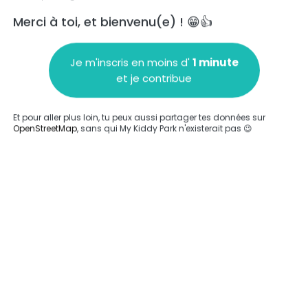
Merci à toi, et bienvenu(e) ! 😁👍
Je m'inscris en moins d'
1 minute
et je contribue
Ajouter un commentaire
Et pour aller plus loin, tu peux aussi partager tes données sur
OpenStreetMap
, sans qui My Kiddy Park n'existerait pas 😉
Compléter
'a été entrée sur ce parc.
Compléter