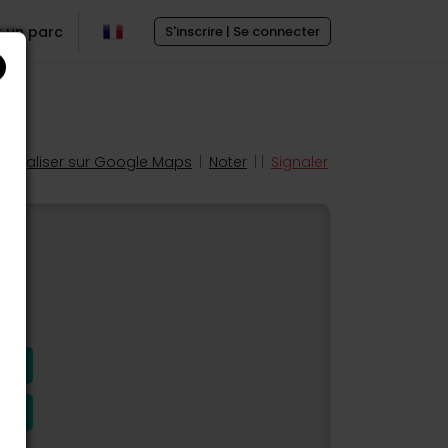
r un parc
S'inscrire | Se connecter
Localiser sur Google Maps
|
Noter
| |
Signaler
s