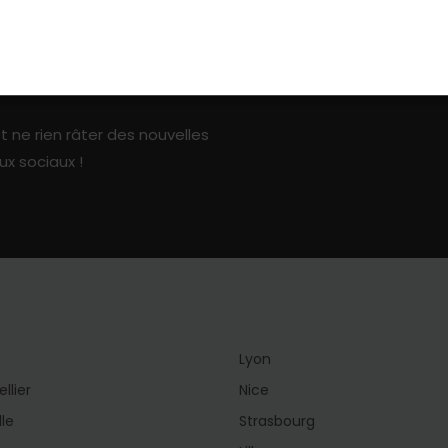
ark sur les réseaux sociaux
t ne rien râter des nouvelles
ux sociaux !
Lyon
llier
Nice
lle
Strasbourg