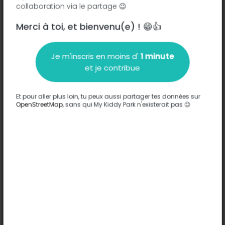
collaboration via le partage 😉
Merci à toi, et bienvenu(e) ! 😁👍
Description
Je m'inscris en moins d'
1 minute
Aucune information n'a été entrée sur ce parc.
et je contribue
Compléter
Et pour aller plus loin, tu peux aussi partager tes données sur
Options
Compléter
OpenStreetMap
, sans qui My Kiddy Park n'existerait pas 😉
Jeux
Structure à thème
Confort
-
Sols
-
Âges