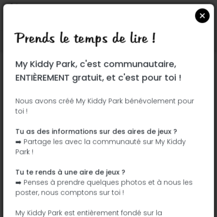
Prends le temps de lire !
Localiser sur Google Maps
|
| |
My Kiddy Park, c'est communautaire,
Ce parc n'a pas encore été visité ! À toi
ENTIÈREMENT gratuit, et c'est pour toi !
de jouer !
Soit l'aventurier qui découvre ce parc en
Nous avons créé My Kiddy Park bénévolement pour
toi !
premier !
Tu as des informations sur des aires de jeux ?
J'ajoute le nom
J'ajoute des
➡️ Partage les avec la communauté sur My Kiddy
photos
Park !
J'ajoute une
J'ajoute les
description
équipements
Tu te rends à une aire de jeux ?
➡️ Penses à prendre quelques photos et à nous les
poster, nous comptons sur toi !
Parque ALQ GANG
My Kiddy Park est entièrement fondé sur la