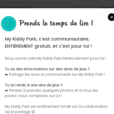
Ajoute
Prends le temps de lire !
My Kiddy Park, c'est communautaire,
ENTIÈREMENT gratuit, et c'est pour toi !
Nous avons créé My Kiddy Park bénévolement pour toi !
Tu as des informations sur des aires de jeux ?
Ce parc n'a pas encore été visité ! À toi de jouer !
➡️ Partage les avec la communauté sur My Kiddy Park !
Soit l'aventurier qui découvre ce parc en premier !
Tu te rends à une aire de jeux ?
➡️ Penses à prendre quelques photos et à nous les
J'ajoute le nom
J'ajoute des photos
poster, nous comptons sur toi !
J'ajoute une description
J'ajoute les équipement
My Kiddy Park est entièrement fondé sur la collaboration
via le partage 😉