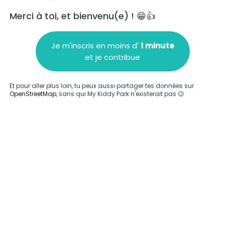
Merci à toi, et bienvenu(e) ! 😁👍
Je m'inscris en moins d'
1 minute
et je contribue
Ajouter un commentaire
Et pour aller plus loin, tu peux aussi partager tes données sur
OpenStreetMap
, sans qui My Kiddy Park n'existerait pas 😉
Compléter
'a été entrée sur ce parc.
Compléter