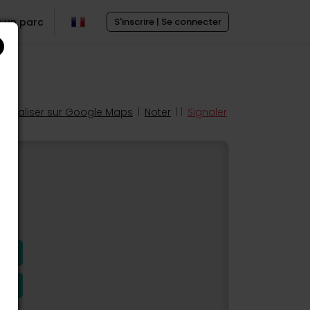
r un parc
S'inscrire | Se connecter
Localiser sur Google Maps
|
Noter
| |
Signaler
s