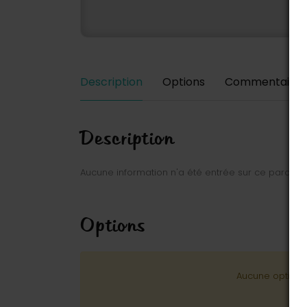
Description
Options
Commentaires
Description
Aucune information n'a été entrée sur ce parc.
Options
Aucune option n