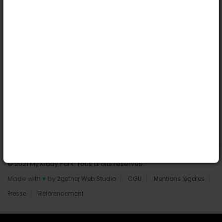
Nantes
Reims
Liens utiles
Connexion | Inscription
Rechercher des parcs
Tout les parcs
Ajouter un parc
Nous contacter
© 2021 My Kiddy Park. Tous droits réservés.
Made with
♥
by
2gether Web Studio
CGU
Mentions légales
Presse
Référencement