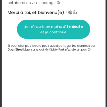
collaboration via le partage 😉
Merci à toi, et bienvenu(e) ! 😁👍
Description
Je m'inscris en moins d'
1 minute
Aucune information n'a été entrée sur ce parc.
et je contribue
Compléter
Et pour aller plus loin, tu peux aussi partager tes données sur
Options
OpenStreetMap
, sans qui My Kiddy Park n'existerait pas 😉
Aucune option n'a été entrée sur ce parc.
Compléter
Commentaires
(0)