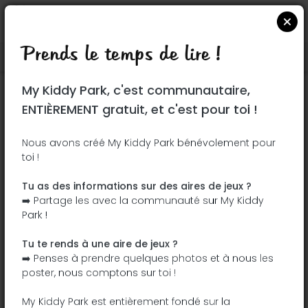
Prends le temps de lire !
Localiser sur Google Maps
|
| |
My Kiddy Park, c'est communautaire,
Ce parc n'a pas encore été visité ! À toi
ENTIÈREMENT gratuit, et c'est pour toi !
de jouer !
Soit l'aventurier qui découvre ce parc en
Nous avons créé My Kiddy Park bénévolement pour
toi !
premier !
Tu as des informations sur des aires de jeux ?
J'ajoute le nom
J'ajoute des
➡️ Partage les avec la communauté sur My Kiddy
photos
Park !
J'ajoute une
J'ajoute les
description
équipements
Tu te rends à une aire de jeux ?
➡️ Penses à prendre quelques photos et à nous les
poster, nous comptons sur toi !
Parque Infantil
My Kiddy Park est entièrement fondé sur la