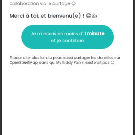
collaboration via le partage 😉
Merci à toi, et bienvenu(e) ! 😁👍
Description
Je m'inscris en moins d'
1 minute
Aucune information n'a été entrée sur ce parc.
et je contribue
Compléter
Et pour aller plus loin, tu peux aussi partager tes données sur
Options
OpenStreetMap
, sans qui My Kiddy Park n'existerait pas 😉
Aucune option n'a été entrée sur ce parc.
Compléter
Commentaires
(0)