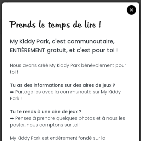
Prends le temps de lire !
Localiser sur Google Maps
|
| |
My Kiddy Park, c'est communautaire,
Ce parc n'a pas encore été visité ! À toi
ENTIÈREMENT gratuit, et c'est pour toi !
de jouer !
Soit l'aventurier qui découvre ce parc en
Nous avons créé My Kiddy Park bénévolement pour
toi !
premier !
Tu as des informations sur des aires de jeux ?
J'ajoute le nom
J'ajoute des
➡️ Partage les avec la communauté sur My Kiddy
photos
Park !
J'ajoute une
J'ajoute les
description
équipements
Tu te rends à une aire de jeux ?
➡️ Penses à prendre quelques photos et à nous les
poster, nous comptons sur toi !
Jardim Infantil
My Kiddy Park est entièrement fondé sur la