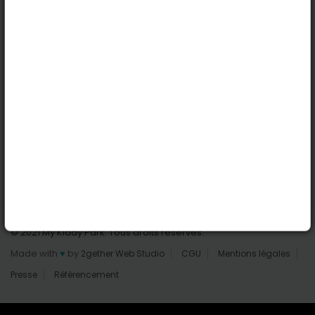
Nantes
Reims
Liens utiles
Connexion | Inscription
Rechercher des parcs
Tout les parcs
Ajouter un parc
Nous contacter
© 2021 My Kiddy Park. Tous droits réservés.
Made with
♥
by
2gether Web Studio
CGU
Mentions légales
Presse
Référencement