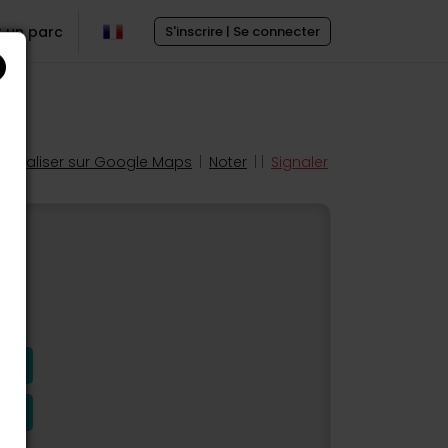
r un parc
S'inscrire | Se connecter
Localiser sur Google Maps
|
Noter
| |
Signaler
s