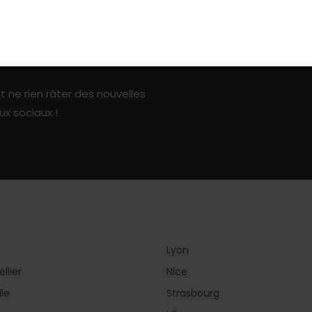
ark sur les réseaux sociaux
t ne rien râter des nouvelles
ux sociaux !
Lyon
llier
Nice
lle
Strasbourg