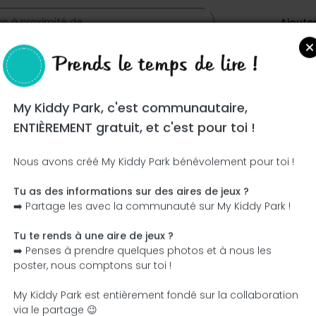
Ajoute
Prends le temps de lire !
My Kiddy Park, c'est communautaire,
ENTIÈREMENT gratuit, et c'est pour toi !
Nous avons créé My Kiddy Park bénévolement pour toi !
Tu as des informations sur des aires de jeux ?
Ce parc n'a pas encore été visité ! À toi de jouer !
➡️ Partage les avec la communauté sur My Kiddy Park !
Soit l'aventurier qui découvre ce parc en premier !
Tu te rends à une aire de jeux ?
➡️ Penses à prendre quelques photos et à nous les
J'ajoute le nom
J'ajoute des photos
poster, nous comptons sur toi !
J'ajoute une description
J'ajoute les équipement
My Kiddy Park est entièrement fondé sur la collaboration
via le partage 😉