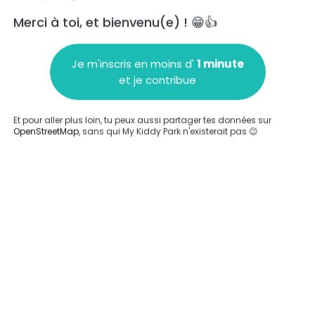
Merci à toi, et bienvenu(e) ! 😁👍
Je m'inscris en moins d'
1 minute
et je contribue
Ajouter un commentaire
Et pour aller plus loin, tu peux aussi partager tes données sur
OpenStreetMap
, sans qui My Kiddy Park n'existerait pas 😉
Compléter
'a été entrée sur ce parc.
Compléter