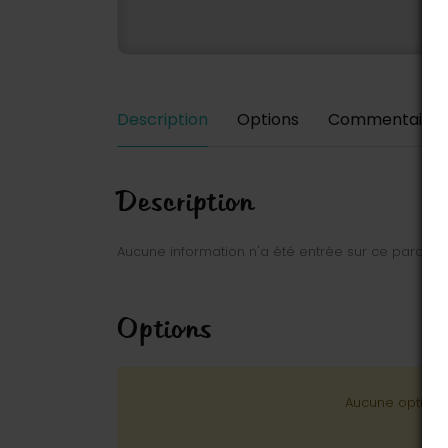
Description
Options
Commentaires
Description
Aucune information n'a été entrée sur ce parc.
Options
Aucune option n