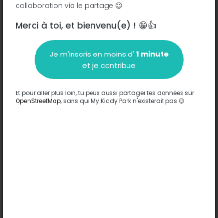
collaboration via le partage 😉
Merci à toi, et bienvenu(e) ! 😁👍
Description
Je m'inscris en moins d'
1 minute
Aucune information n'a été entrée sur ce parc.
et je contribue
Compléter
Et pour aller plus loin, tu peux aussi partager tes données sur
Options
OpenStreetMap
, sans qui My Kiddy Park n'existerait pas 😉
Aucune option n'a été entrée sur ce parc.
Compléter
Commentaires
(0)