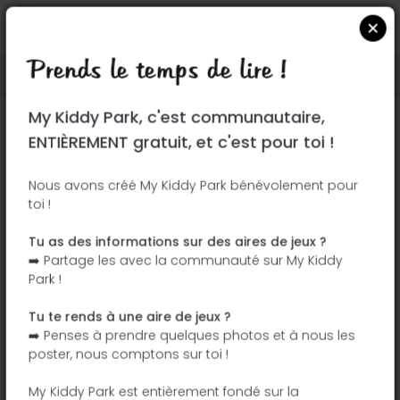
Prends le temps de lire !
Localiser sur Google Maps
|
| |
My Kiddy Park, c'est communautaire,
Ce parc n'a pas encore été visité ! À toi
ENTIÈREMENT gratuit, et c'est pour toi !
de jouer !
Soit l'aventurier qui découvre ce parc en
Nous avons créé My Kiddy Park bénévolement pour
toi !
premier !
Tu as des informations sur des aires de jeux ?
J'ajoute le nom
J'ajoute des
➡️ Partage les avec la communauté sur My Kiddy
photos
Park !
J'ajoute une
J'ajoute les
description
équipements
Tu te rends à une aire de jeux ?
➡️ Penses à prendre quelques photos et à nous les
poster, nous comptons sur toi !
Jardim 27 de Janeiro
My Kiddy Park est entièrement fondé sur la