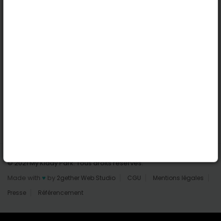
Nantes
Reims
Liens utiles
Connexion | Inscription
Rechercher des parcs
Tout les parcs
Ajouter un parc
Nous contacter
© 2021 My Kiddy Park. Tous droits réservés.
Made with
♥
by
2gether Web Studio
CGU
Mentions légales
Presse
Référencement