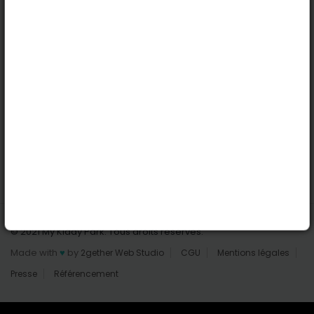
Nantes
Reims
Liens utiles
Connexion | Inscription
Rechercher des parcs
Tout les parcs
Ajouter un parc
Nous contacter
© 2021 My Kiddy Park. Tous droits réservés.
Made with
♥
by
2gether Web Studio
CGU
Mentions légales
Presse
Référencement