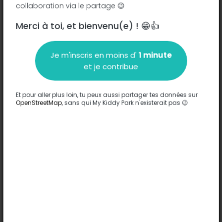
collaboration via le partage 😉
Merci à toi, et bienvenu(e) ! 😁👍
Description
Je m'inscris en moins d'
1 minute
Aucune information n'a été entrée sur ce parc.
et je contribue
Compléter
Et pour aller plus loin, tu peux aussi partager tes données sur
Options
OpenStreetMap
, sans qui My Kiddy Park n'existerait pas 😉
Aucune option n'a été entrée sur ce parc.
Compléter
Commentaires
(0)