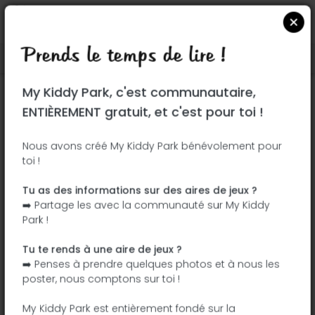
Prends le temps de lire !
Localiser sur Google Maps
|
| |
My Kiddy Park, c'est communautaire,
Ce parc n'a pas encore été visité ! À toi
ENTIÈREMENT gratuit, et c'est pour toi !
de jouer !
Soit l'aventurier qui découvre ce parc en
Nous avons créé My Kiddy Park bénévolement pour
toi !
premier !
Tu as des informations sur des aires de jeux ?
J'ajoute le nom
J'ajoute des
➡️ Partage les avec la communauté sur My Kiddy
photos
Park !
J'ajoute une
J'ajoute les
description
équipements
Tu te rends à une aire de jeux ?
➡️ Penses à prendre quelques photos et à nous les
poster, nous comptons sur toi !
Largo de São Miguel
My Kiddy Park est entièrement fondé sur la