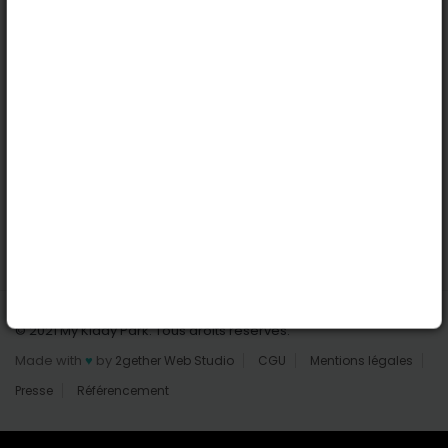
Nantes
Reims
Liens utiles
Connexion | Inscription
Rechercher des parcs
Tout les parcs
Ajouter un parc
Nous contacter
© 2021 My Kiddy Park. Tous droits réservés.
Made with
♥
by
2gether Web Studio
CGU
Mentions légales
Presse
Référencement