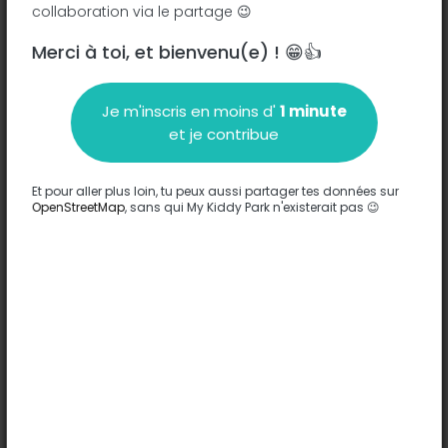
collaboration via le partage 😉
Merci à toi, et bienvenu(e) ! 😁👍
Description
Je m'inscris en moins d'
1 minute
Aucune information n'a été entrée sur ce parc.
et je contribue
Compléter
Et pour aller plus loin, tu peux aussi partager tes données sur
Options
OpenStreetMap
, sans qui My Kiddy Park n'existerait pas 😉
Aucune option n'a été entrée sur ce parc.
Compléter
Commentaires
(0)