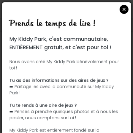
Prends le temps de lire !
Localiser sur Google Maps
|
| |
My Kiddy Park, c'est communautaire,
Ce parc n'a pas encore été visité ! À toi
ENTIÈREMENT gratuit, et c'est pour toi !
de jouer !
Soit l'aventurier qui découvre ce parc en
Nous avons créé My Kiddy Park bénévolement pour
toi !
premier !
Tu as des informations sur des aires de jeux ?
J'ajoute le nom
J'ajoute des
➡️ Partage les avec la communauté sur My Kiddy
photos
Park !
J'ajoute une
J'ajoute les
description
équipements
Tu te rends à une aire de jeux ?
➡️ Penses à prendre quelques photos et à nous les
poster, nous comptons sur toi !
Largo Almeida Garrett
My Kiddy Park est entièrement fondé sur la