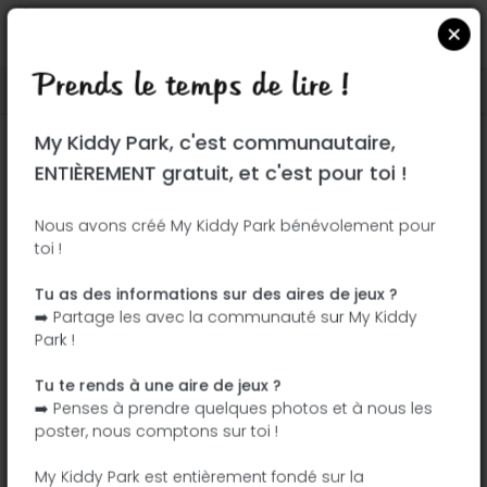
Prends le temps de lire !
Localiser sur Google Maps
|
| |
My Kiddy Park, c'est communautaire,
Ce parc n'a pas encore été visité ! À toi
ENTIÈREMENT gratuit, et c'est pour toi !
de jouer !
Soit l'aventurier qui découvre ce parc en
Nous avons créé My Kiddy Park bénévolement pour
toi !
premier !
Tu as des informations sur des aires de jeux ?
J'ajoute le nom
J'ajoute des
➡️ Partage les avec la communauté sur My Kiddy
photos
Park !
J'ajoute une
J'ajoute les
description
équipements
Tu te rends à une aire de jeux ?
➡️ Penses à prendre quelques photos et à nous les
poster, nous comptons sur toi !
Jardines de Marina d'Or
My Kiddy Park est entièrement fondé sur la