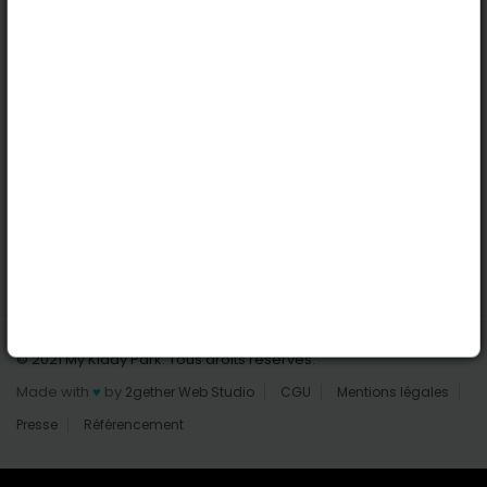
Nantes
Reims
Liens utiles
Connexion | Inscription
Rechercher des parcs
Tout les parcs
Ajouter un parc
Nous contacter
© 2021 My Kiddy Park. Tous droits réservés.
Made with
♥
by
2gether Web Studio
CGU
Mentions légales
Presse
Référencement