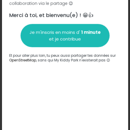
collaboration via le partage 😉
Merci à toi, et bienvenu(e) ! 😁👍
Description
Je m'inscris en moins d'
1 minute
Aucune information n'a été entrée sur ce parc.
et je contribue
Compléter
Et pour aller plus loin, tu peux aussi partager tes données sur
Options
OpenStreetMap
, sans qui My Kiddy Park n'existerait pas 😉
Aucune option n'a été entrée sur ce parc.
Compléter
Commentaires
(0)