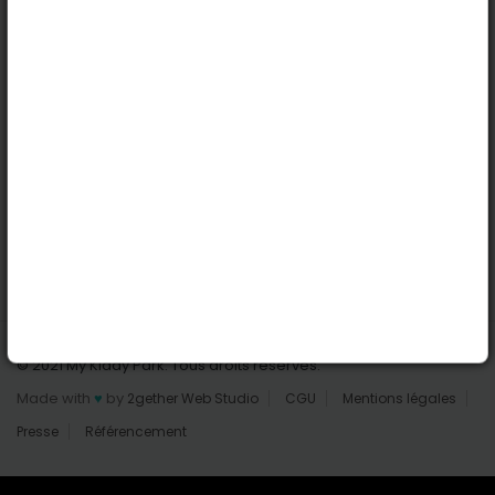
Nantes
Reims
Liens utiles
Connexion | Inscription
Rechercher des parcs
Tout les parcs
Ajouter un parc
Nous contacter
© 2021 My Kiddy Park. Tous droits réservés.
Made with
♥
by
2gether Web Studio
CGU
Mentions légales
Presse
Référencement