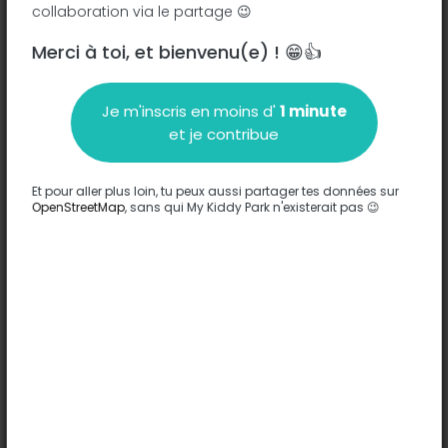
collaboration via le partage 😉
Plaza Illes Columbretes -
Merci à toi, et bienvenu(e) ! 😁👍
Description
Je m'inscris en moins d'
1 minute
Aucune information n'a été entrée sur ce parc.
et je contribue
Compléter
Et pour aller plus loin, tu peux aussi partager tes données sur
Options
OpenStreetMap
, sans qui My Kiddy Park n'existerait pas 😉
Aucune option n'a été entrée sur ce parc.
Compléter
Commentaires
(0)