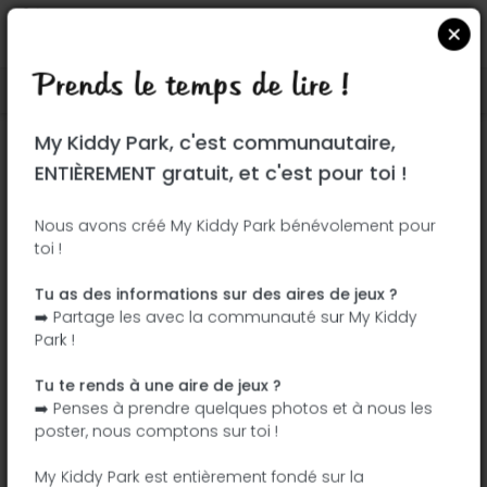
Prends le temps de lire !
Localiser sur Google Maps
|
| |
My Kiddy Park, c'est communautaire,
Ce parc n'a pas encore été visité ! À toi
ENTIÈREMENT gratuit, et c'est pour toi !
de jouer !
Soit l'aventurier qui découvre ce parc en
Nous avons créé My Kiddy Park bénévolement pour
toi !
premier !
Tu as des informations sur des aires de jeux ?
J'ajoute le nom
J'ajoute des
➡️ Partage les avec la communauté sur My Kiddy
photos
Park !
J'ajoute une
J'ajoute les
description
équipements
Tu te rends à une aire de jeux ?
➡️ Penses à prendre quelques photos et à nous les
poster, nous comptons sur toi !
Plaza Illes Columbretes
My Kiddy Park est entièrement fondé sur la