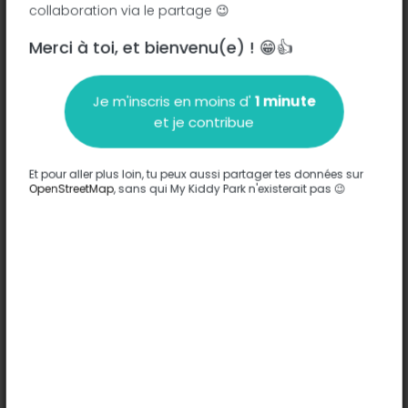
collaboration via le partage 😉
Merci à toi, et bienvenu(e) ! 😁👍
Description
Je m'inscris en moins d'
1 minute
Aucune information n'a été entrée sur ce parc.
et je contribue
Compléter
Et pour aller plus loin, tu peux aussi partager tes données sur
Options
OpenStreetMap
, sans qui My Kiddy Park n'existerait pas 😉
Aucune option n'a été entrée sur ce parc.
Compléter
Commentaires
(0)