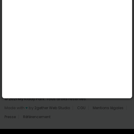
Nantes
Reims
Liens utiles
Connexion | Inscription
Rechercher des parcs
Tout les parcs
Ajouter un parc
Nous contacter
© 2021 My Kiddy Park. Tous droits réservés.
Made with
♥
by
2gether Web Studio
CGU
Mentions légales
Presse
Référencement