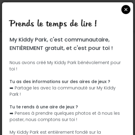
Prends le temps de lire !
Localiser sur Google Maps
|
| |
My Kiddy Park, c'est communautaire,
Ce parc n'a pas encore été visité ! À toi
ENTIÈREMENT gratuit, et c'est pour toi !
de jouer !
Soit l'aventurier qui découvre ce parc en
Nous avons créé My Kiddy Park bénévolement pour
toi !
premier !
Tu as des informations sur des aires de jeux ?
J'ajoute le nom
J'ajoute des
➡️ Partage les avec la communauté sur My Kiddy
photos
Park !
J'ajoute une
J'ajoute les
description
équipements
Tu te rends à une aire de jeux ?
➡️ Penses à prendre quelques photos et à nous les
poster, nous comptons sur toi !
Parque L'Olivaret
My Kiddy Park est entièrement fondé sur la