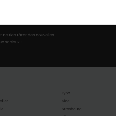
ark sur les réseaux sociaux
t ne rien râter des nouvelles
ux sociaux !
Lyon
llier
Nice
lle
Strasbourg