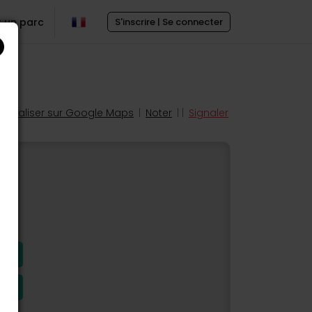
r un parc
S'inscrire | Se connecter
Localiser sur Google Maps
|
Noter
| |
Signaler
s