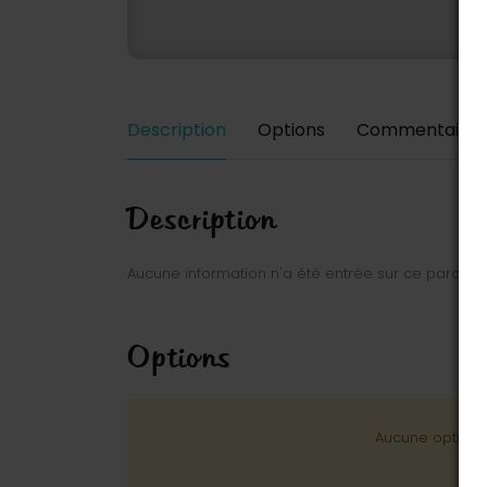
Description
Options
Commentaires
Description
Aucune information n'a été entrée sur ce parc.
Options
Aucune option n