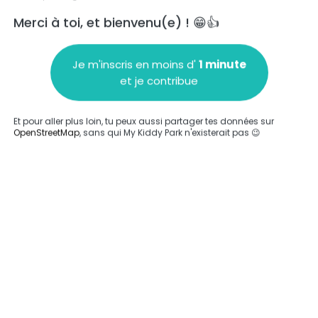
Merci à toi, et bienvenu(e) ! 😁👍
Je m'inscris en moins d'
1 minute
et je contribue
Ajouter un commentaire
Et pour aller plus loin, tu peux aussi partager tes données sur
OpenStreetMap
, sans qui My Kiddy Park n'existerait pas 😉
Compléter
'a été entrée sur ce parc.
Compléter