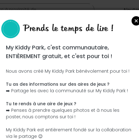
Ajoute
Prends le temps de lire !
rmen Albert
My Kiddy Park, c'est communautaire,
ENTIÈREMENT gratuit, et c'est pour toi !
Nous avons créé My Kiddy Park bénévolement pour toi !
Tu as des informations sur des aires de jeux ?
Ce parc n'a pas encore été visité ! À toi de jouer !
➡️ Partage les avec la communauté sur My Kiddy Park !
Soit l'aventurier qui découvre ce parc en premier !
Tu te rends à une aire de jeux ?
➡️ Penses à prendre quelques photos et à nous les
J'ajoute le nom
J'ajoute des photos
poster, nous comptons sur toi !
J'ajoute une description
J'ajoute les équipement
My Kiddy Park est entièrement fondé sur la collaboration
via le partage 😉