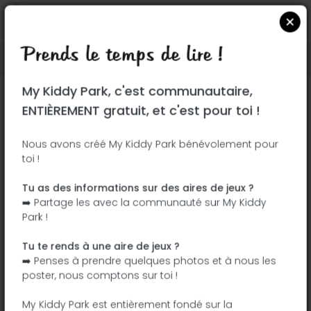
Prends le temps de lire !
Localiser sur Google Maps
|
| |
My Kiddy Park, c'est communautaire,
Ce parc n'a pas encore été visité ! À toi
ENTIÈREMENT gratuit, et c'est pour toi !
de jouer !
Soit l'aventurier qui découvre ce parc en
Nous avons créé My Kiddy Park bénévolement pour
toi !
premier !
Tu as des informations sur des aires de jeux ?
J'ajoute le nom
J'ajoute des
➡️ Partage les avec la communauté sur My Kiddy
photos
Park !
J'ajoute une
J'ajoute les
description
équipements
Tu te rends à une aire de jeux ?
➡️ Penses à prendre quelques photos et à nous les
poster, nous comptons sur toi !
Parque de la Botánica Carmen Albert
My Kiddy Park est entièrement fondé sur la