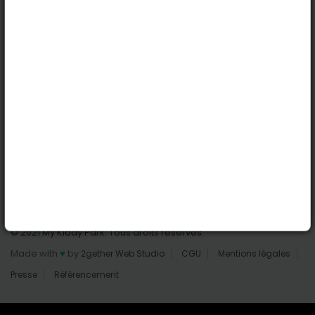
Nantes
Reims
Liens utiles
Connexion | Inscription
Rechercher des parcs
Tout les parcs
Ajouter un parc
Nous contacter
© 2021 My Kiddy Park. Tous droits réservés.
Made with
♥
by
2gether Web Studio
CGU
Mentions légales
Presse
Référencement