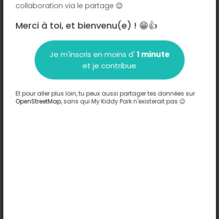
collaboration via le partage 😉
Merci à toi, et bienvenu(e) ! 😁👍
Description
Je m'inscris en moins d'
1 minute
Aucune information n'a été entrée sur ce parc.
et je contribue
Compléter
Et pour aller plus loin, tu peux aussi partager tes données sur
Options
OpenStreetMap
, sans qui My Kiddy Park n'existerait pas 😉
Aucune option n'a été entrée sur ce parc.
Compléter
Commentaires
(0)