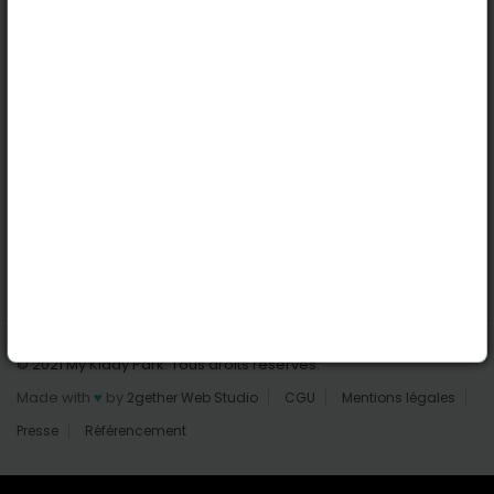
Nantes
Reims
Liens utiles
Connexion | Inscription
Rechercher des parcs
Tout les parcs
Ajouter un parc
Nous contacter
© 2021 My Kiddy Park. Tous droits réservés.
Made with
♥
by
2gether Web Studio
CGU
Mentions légales
Presse
Référencement