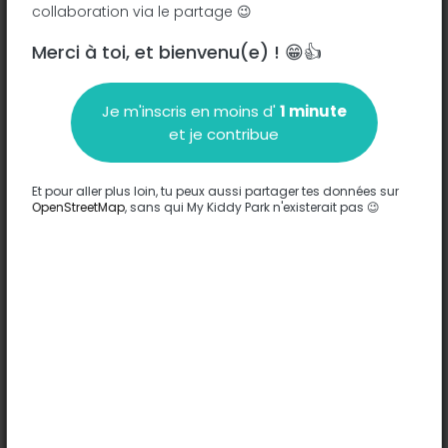
collaboration via le partage 😉
Merci à toi, et bienvenu(e) ! 😁👍
Description
Je m'inscris en moins d'
1 minute
Aucune information n'a été entrée sur ce parc.
et je contribue
Compléter
Et pour aller plus loin, tu peux aussi partager tes données sur
Options
OpenStreetMap
, sans qui My Kiddy Park n'existerait pas 😉
Aucune option n'a été entrée sur ce parc.
Compléter
Commentaires
(0)