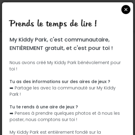
Prends le temps de lire !
Localiser sur Google Maps
|
| |
My Kiddy Park, c'est communautaire,
Ce parc n'a pas encore été visité ! À toi
ENTIÈREMENT gratuit, et c'est pour toi !
de jouer !
Soit l'aventurier qui découvre ce parc en
Nous avons créé My Kiddy Park bénévolement pour
toi !
premier !
Tu as des informations sur des aires de jeux ?
J'ajoute le nom
J'ajoute des
➡️ Partage les avec la communauté sur My Kiddy
photos
Park !
J'ajoute une
J'ajoute les
description
équipements
Tu te rends à une aire de jeux ?
➡️ Penses à prendre quelques photos et à nous les
poster, nous comptons sur toi !
Parque de la Botánica Carmen Albert
My Kiddy Park est entièrement fondé sur la