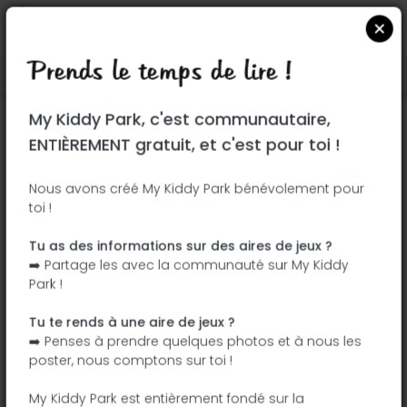
Prends le temps de lire !
Localiser sur Google Maps
|
| |
My Kiddy Park, c'est communautaire,
Ce parc n'a pas encore été visité ! À toi
ENTIÈREMENT gratuit, et c'est pour toi !
de jouer !
Soit l'aventurier qui découvre ce parc en
Nous avons créé My Kiddy Park bénévolement pour
toi !
premier !
Tu as des informations sur des aires de jeux ?
J'ajoute le nom
J'ajoute des
➡️ Partage les avec la communauté sur My Kiddy
photos
Park !
J'ajoute une
J'ajoute les
description
équipements
Tu te rends à une aire de jeux ?
➡️ Penses à prendre quelques photos et à nous les
poster, nous comptons sur toi !
Parque de Don Ramón James Boera
My Kiddy Park est entièrement fondé sur la