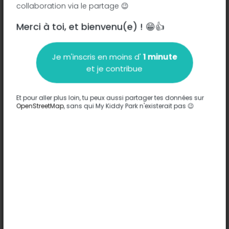
collaboration via le partage 😉
Merci à toi, et bienvenu(e) ! 😁👍
Description
Je m'inscris en moins d'
1 minute
Aucune information n'a été entrée sur ce parc.
et je contribue
Compléter
Et pour aller plus loin, tu peux aussi partager tes données sur
Options
OpenStreetMap
, sans qui My Kiddy Park n'existerait pas 😉
Aucune option n'a été entrée sur ce parc.
Compléter
Commentaires
(0)