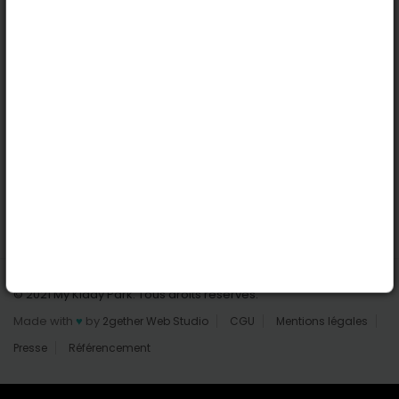
Nantes
Reims
Liens utiles
Connexion | Inscription
Rechercher des parcs
Tout les parcs
Ajouter un parc
Nous contacter
© 2021 My Kiddy Park. Tous droits réservés.
Made with
♥
by
2gether Web Studio
CGU
Mentions légales
Presse
Référencement