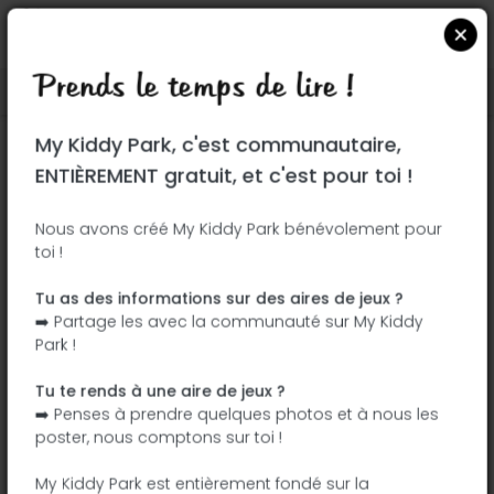
Prends le temps de lire !
Localiser sur Google Maps
|
| |
My Kiddy Park, c'est communautaire,
Ce parc n'a pas encore été visité ! À toi
ENTIÈREMENT gratuit, et c'est pour toi !
de jouer !
Soit l'aventurier qui découvre ce parc en
Nous avons créé My Kiddy Park bénévolement pour
toi !
premier !
Tu as des informations sur des aires de jeux ?
J'ajoute le nom
J'ajoute des
➡️ Partage les avec la communauté sur My Kiddy
photos
Park !
J'ajoute une
J'ajoute les
description
équipements
Tu te rends à une aire de jeux ?
➡️ Penses à prendre quelques photos et à nous les
poster, nous comptons sur toi !
Parque Rio Nilo
My Kiddy Park est entièrement fondé sur la