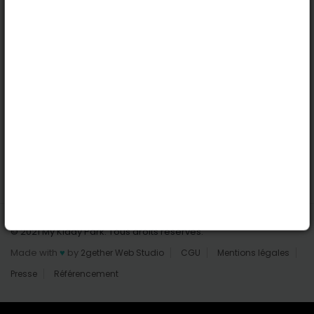
Nantes
Reims
Liens utiles
Connexion | Inscription
Rechercher des parcs
Tout les parcs
Ajouter un parc
Nous contacter
© 2021 My Kiddy Park. Tous droits réservés.
Made with
♥
by
2gether Web Studio
CGU
Mentions légales
Presse
Référencement