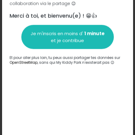
collaboration via le partage 😉
Merci à toi, et bienvenu(e) ! 😁👍
Description
Je m'inscris en moins d'
1 minute
Aucune information n'a été entrée sur ce parc.
et je contribue
Compléter
Et pour aller plus loin, tu peux aussi partager tes données sur
Options
OpenStreetMap
, sans qui My Kiddy Park n'existerait pas 😉
Aucune option n'a été entrée sur ce parc.
Compléter
Commentaires
(0)