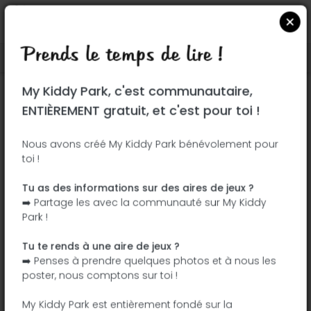
Prends le temps de lire !
Localiser sur Google Maps
|
| |
My Kiddy Park, c'est communautaire,
Ce parc n'a pas encore été visité ! À toi
ENTIÈREMENT gratuit, et c'est pour toi !
de jouer !
Soit l'aventurier qui découvre ce parc en
Nous avons créé My Kiddy Park bénévolement pour
toi !
premier !
Tu as des informations sur des aires de jeux ?
J'ajoute le nom
J'ajoute des
➡️ Partage les avec la communauté sur My Kiddy
photos
Park !
J'ajoute une
J'ajoute les
description
équipements
Tu te rends à une aire de jeux ?
➡️ Penses à prendre quelques photos et à nous les
poster, nous comptons sur toi !
Plaza Jaime Ribes
My Kiddy Park est entièrement fondé sur la