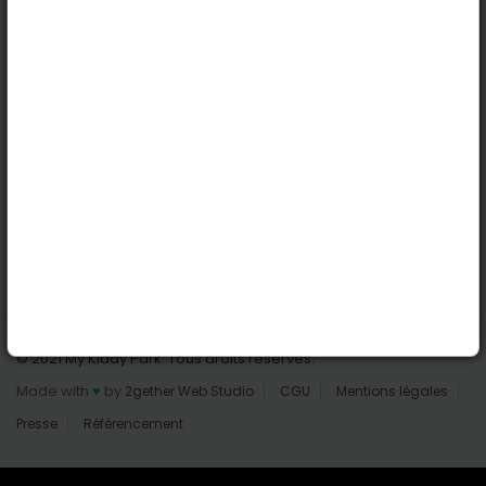
Nantes
Reims
Liens utiles
Connexion | Inscription
Rechercher des parcs
Tout les parcs
Ajouter un parc
Nous contacter
© 2021 My Kiddy Park. Tous droits réservés.
Made with
♥
by
2gether Web Studio
CGU
Mentions légales
Presse
Référencement