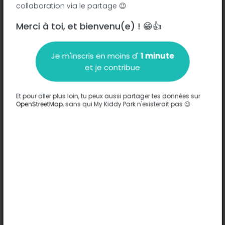
collaboration via le partage 😉
Merci à toi, et bienvenu(e) ! 😁👍
Description
Je m'inscris en moins d'
1 minute
Aucune information n'a été entrée sur ce parc.
et je contribue
Compléter
Et pour aller plus loin, tu peux aussi partager tes données sur
Options
OpenStreetMap
, sans qui My Kiddy Park n'existerait pas 😉
Aucune option n'a été entrée sur ce parc.
Compléter
Commentaires
(0)