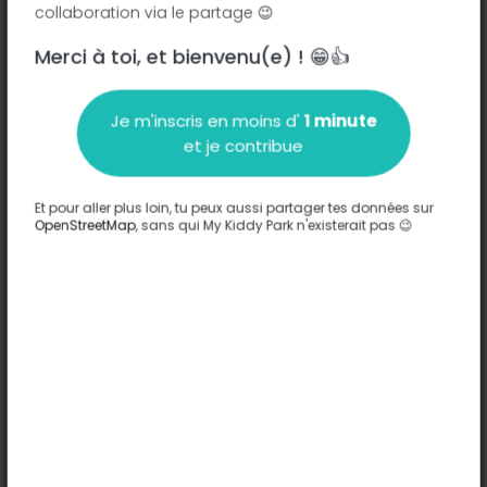
collaboration via le partage 😉
Merci à toi, et bienvenu(e) ! 😁👍
Description
Je m'inscris en moins d'
1 minute
Aucune information n'a été entrée sur ce parc.
et je contribue
Compléter
Et pour aller plus loin, tu peux aussi partager tes données sur
Options
OpenStreetMap
, sans qui My Kiddy Park n'existerait pas 😉
Aucune option n'a été entrée sur ce parc.
Compléter
Commentaires
(0)