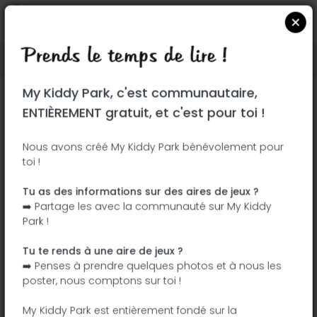
Prends le temps de lire !
Localiser sur Google Maps
|
| |
My Kiddy Park, c'est communautaire,
Ce parc n'a pas encore été visité ! À toi
ENTIÈREMENT gratuit, et c'est pour toi !
de jouer !
Soit l'aventurier qui découvre ce parc en
Nous avons créé My Kiddy Park bénévolement pour
toi !
premier !
Tu as des informations sur des aires de jeux ?
J'ajoute le nom
J'ajoute des
➡️ Partage les avec la communauté sur My Kiddy
photos
Park !
J'ajoute une
J'ajoute les
description
équipements
Tu te rends à une aire de jeux ?
➡️ Penses à prendre quelques photos et à nous les
poster, nous comptons sur toi !
Parque de las Islas Columbretes
My Kiddy Park est entièrement fondé sur la