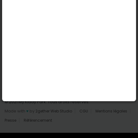
Nantes
Reims
Liens utiles
Connexion | Inscription
Rechercher des parcs
Tout les parcs
Ajouter un parc
Nous contacter
© 2021 My Kiddy Park. Tous droits réservés.
Made with
♥
by
2gether Web Studio
CGU
Mentions légales
Presse
Référencement