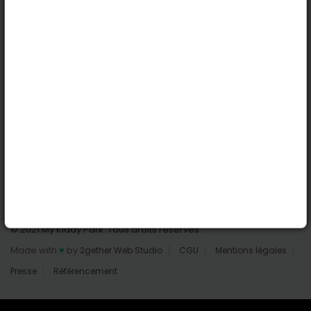
Nantes
Reims
Liens utiles
Connexion | Inscription
Rechercher des parcs
Tout les parcs
Ajouter un parc
Nous contacter
© 2021 My Kiddy Park. Tous droits réservés.
Made with
♥
by
2gether Web Studio
CGU
Mentions légales
Presse
Référencement