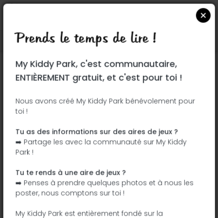
Prends le temps de lire !
Localiser sur Google Maps
|
| |
My Kiddy Park, c'est communautaire,
Ce parc n'a pas encore été visité ! À toi
ENTIÈREMENT gratuit, et c'est pour toi !
de jouer !
Soit l'aventurier qui découvre ce parc en
Nous avons créé My Kiddy Park bénévolement pour
toi !
premier !
Tu as des informations sur des aires de jeux ?
J'ajoute le nom
J'ajoute des
➡️ Partage les avec la communauté sur My Kiddy
photos
Park !
J'ajoute une
J'ajoute les
description
équipements
Tu te rends à une aire de jeux ?
➡️ Penses à prendre quelques photos et à nous les
poster, nous comptons sur toi !
Parc Públic de l'Illot del Mancolibre
My Kiddy Park est entièrement fondé sur la