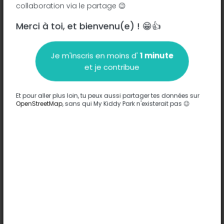
collaboration via le partage 😉
Merci à toi, et bienvenu(e) ! 😁👍
Description
Je m'inscris en moins d'
1 minute
Aucune information n'a été entrée sur ce parc.
et je contribue
Compléter
Et pour aller plus loin, tu peux aussi partager tes données sur
Options
OpenStreetMap
, sans qui My Kiddy Park n'existerait pas 😉
Aucune option n'a été entrée sur ce parc.
Compléter
Commentaires
(0)