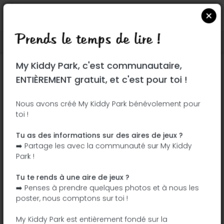
Prends le temps de lire !
Localiser sur Google Maps
|
| |
My Kiddy Park, c'est communautaire,
Ce parc n'a pas encore été visité ! À toi
ENTIÈREMENT gratuit, et c'est pour toi !
de jouer !
Soit l'aventurier qui découvre ce parc en
Nous avons créé My Kiddy Park bénévolement pour
toi !
premier !
Tu as des informations sur des aires de jeux ?
J'ajoute le nom
J'ajoute des
➡️ Partage les avec la communauté sur My Kiddy
photos
Park !
J'ajoute une
J'ajoute les
description
équipements
Tu te rends à une aire de jeux ?
➡️ Penses à prendre quelques photos et à nous les
poster, nous comptons sur toi !
Plaza de Mosén Oliver
My Kiddy Park est entièrement fondé sur la