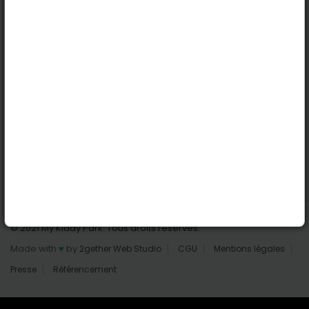
Nantes
Reims
Liens utiles
Connexion | Inscription
Rechercher des parcs
Tout les parcs
Ajouter un parc
Nous contacter
© 2021 My Kiddy Park. Tous droits réservés.
Made with
♥
by
2gether Web Studio
CGU
Mentions légales
Presse
Référencement