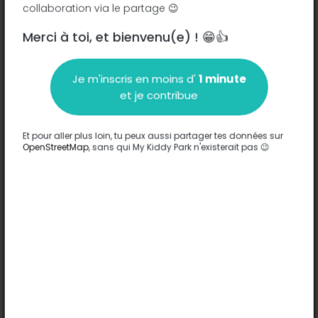
collaboration via le partage 😉
Merci à toi, et bienvenu(e) ! 😁👍
Description
Je m'inscris en moins d'
1 minute
Aucune information n'a été entrée sur ce parc.
et je contribue
Compléter
Et pour aller plus loin, tu peux aussi partager tes données sur
Options
OpenStreetMap
, sans qui My Kiddy Park n'existerait pas 😉
Aucune option n'a été entrée sur ce parc.
Compléter
Commentaires
(0)