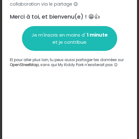
collaboration via le partage 😉
Merci à toi, et bienvenu(e) ! 😁👍
Je m'inscris en moins d'
1 minute
Description
et je contribue
Aucune information n'a été entrée sur ce parc.
Compléter
Et pour aller plus loin, tu peux aussi partager tes données sur
OpenStreetMap
, sans qui My Kiddy Park n'existerait pas 😉
Options
Compléter
Jeux
-
Confort
Cloturé
Sols
-