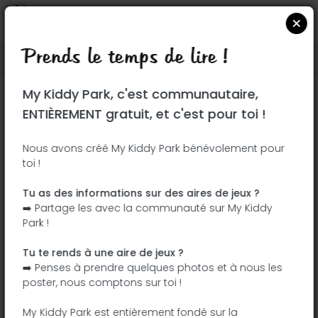
Prends le temps de lire !
Localiser sur Google Maps
|
| |
My Kiddy Park, c'est communautaire,
Ce parc n'a pas encore été visité ! À toi
ENTIÈREMENT gratuit, et c'est pour toi !
de jouer !
Soit l'aventurier qui découvre ce parc en
Nous avons créé My Kiddy Park bénévolement pour
toi !
premier !
Tu as des informations sur des aires de jeux ?
J'ajoute le nom
J'ajoute des
➡️ Partage les avec la communauté sur My Kiddy
photos
Park !
J'ajoute une
J'ajoute les
description
équipements
Tu te rends à une aire de jeux ?
➡️ Penses à prendre quelques photos et à nous les
poster, nous comptons sur toi !
Parque del Guitarrista Manuel Babiloni
My Kiddy Park est entièrement fondé sur la