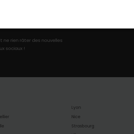
ark sur les réseaux sociaux
t ne rien râter des nouvelles
ux sociaux !
Lyon
llier
Nice
lle
Strasbourg