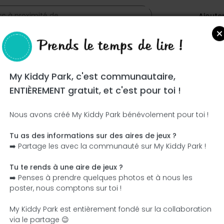
Ajoute
Prends le temps de lire !
riola
My Kiddy Park, c'est communautaire,
ENTIÈREMENT gratuit, et c'est pour toi !
Nous avons créé My Kiddy Park bénévolement pour toi !
Tu as des informations sur des aires de jeux ?
Ce parc n'a pas encore été visité ! À toi de jouer !
➡️ Partage les avec la communauté sur My Kiddy Park !
Soit l'aventurier qui découvre ce parc en premier !
Tu te rends à une aire de jeux ?
➡️ Penses à prendre quelques photos et à nous les
J'ajoute le nom
J'ajoute des photos
poster, nous comptons sur toi !
J'ajoute une description
J'ajoute les équipement
My Kiddy Park est entièrement fondé sur la collaboration
via le partage 😉