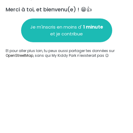
Merci à toi, et bienvenu(e) ! 😁👍
Je m'inscris en moins d'
1 minute
et je contribue
Ajouter un commentaire
Et pour aller plus loin, tu peux aussi partager tes données sur
OpenStreetMap
, sans qui My Kiddy Park n'existerait pas 😉
Compléter
'a été entrée sur ce parc.
Compléter