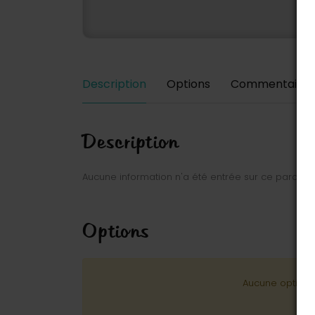
Description
Options
Commentaires
Description
Aucune information n'a été entrée sur ce parc.
Options
Aucune option n