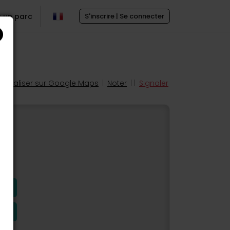
r un parc
S'inscrire | Se connecter
Localiser sur Google Maps
|
Noter
| |
Signaler
s