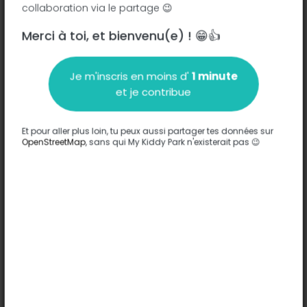
collaboration via le partage 😉
Merci à toi, et bienvenu(e) ! 😁👍
Description
Je m'inscris en moins d'
1 minute
Aucune information n'a été entrée sur ce parc.
et je contribue
Compléter
Et pour aller plus loin, tu peux aussi partager tes données sur
Options
OpenStreetMap
, sans qui My Kiddy Park n'existerait pas 😉
Aucune option n'a été entrée sur ce parc.
Compléter
Commentaires
(0)