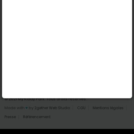
Nantes
Reims
Liens utiles
Connexion | Inscription
Rechercher des parcs
Tout les parcs
Ajouter un parc
Nous contacter
© 2021 My Kiddy Park. Tous droits réservés.
Made with
♥
by
2gether Web Studio
CGU
Mentions légales
Presse
Référencement