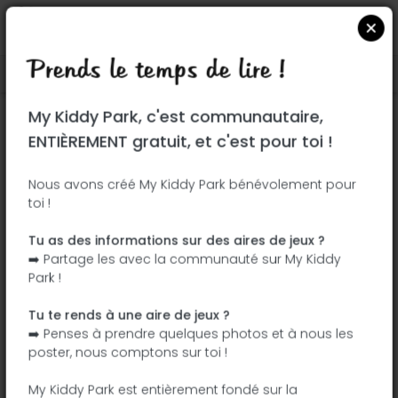
Prends le temps de lire !
Localiser sur Google Maps
|
| |
My Kiddy Park, c'est communautaire,
Ce parc n'a pas encore été visité ! À toi
ENTIÈREMENT gratuit, et c'est pour toi !
de jouer !
Soit l'aventurier qui découvre ce parc en
Nous avons créé My Kiddy Park bénévolement pour
toi !
premier !
Tu as des informations sur des aires de jeux ?
J'ajoute le nom
J'ajoute des
➡️ Partage les avec la communauté sur My Kiddy
photos
Park !
J'ajoute une
J'ajoute les
description
équipements
Tu te rends à une aire de jeux ?
➡️ Penses à prendre quelques photos et à nous les
poster, nous comptons sur toi !
Parque infantil
My Kiddy Park est entièrement fondé sur la