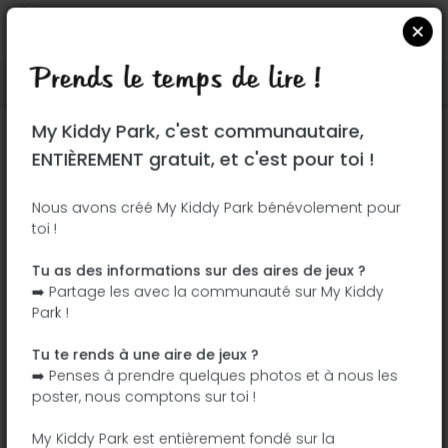
Prends le temps de lire !
Localiser sur Google Maps
|
| |
My Kiddy Park, c'est communautaire,
Ce parc n'a pas encore été visité ! À toi
ENTIÈREMENT gratuit, et c'est pour toi !
de jouer !
Soit l'aventurier qui découvre ce parc en
Nous avons créé My Kiddy Park bénévolement pour
toi !
premier !
Tu as des informations sur des aires de jeux ?
J'ajoute le nom
J'ajoute des
➡️ Partage les avec la communauté sur My Kiddy
photos
Park !
J'ajoute une
J'ajoute les
description
équipements
Tu te rends à une aire de jeux ?
➡️ Penses à prendre quelques photos et à nous les
poster, nous comptons sur toi !
Parque la estacion
My Kiddy Park est entièrement fondé sur la