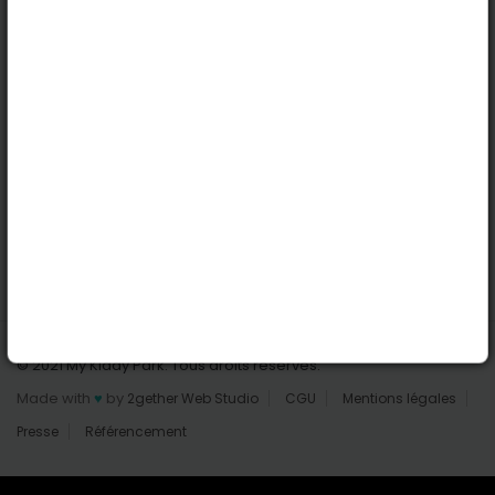
Nantes
Reims
Liens utiles
Connexion | Inscription
Rechercher des parcs
Tout les parcs
Ajouter un parc
Nous contacter
© 2021 My Kiddy Park. Tous droits réservés.
Made with
♥
by
2gether Web Studio
CGU
Mentions légales
Presse
Référencement