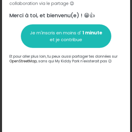
collaboration via le partage 😉
Merci à toi, et bienvenu(e) ! 😁👍
Description
Je m'inscris en moins d'
1 minute
Aucune information n'a été entrée sur ce parc.
et je contribue
Compléter
Et pour aller plus loin, tu peux aussi partager tes données sur
Options
OpenStreetMap
, sans qui My Kiddy Park n'existerait pas 😉
Aucune option n'a été entrée sur ce parc.
Compléter
Commentaires
(0)