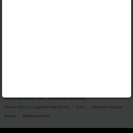
Nantes
Reims
Liens utiles
Connexion | Inscription
Rechercher des parcs
Tout les parcs
Ajouter un parc
Nous contacter
© 2021 My Kiddy Park. Tous droits réservés.
Made with
♥
by
2gether Web Studio
CGU
Mentions légales
Presse
Référencement