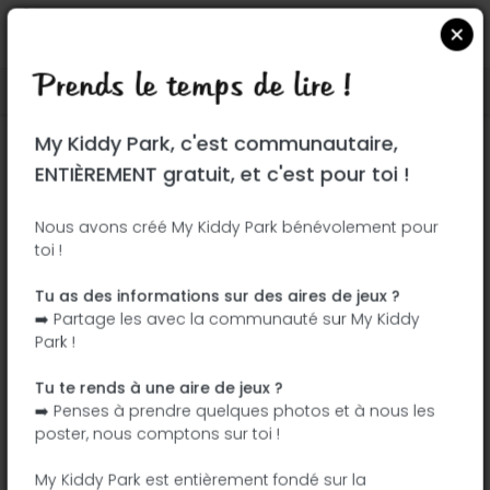
Prends le temps de lire !
Localiser sur Google Maps
|
| |
My Kiddy Park, c'est communautaire,
Ce parc n'a pas encore été visité ! À toi
ENTIÈREMENT gratuit, et c'est pour toi !
de jouer !
Soit l'aventurier qui découvre ce parc en
Nous avons créé My Kiddy Park bénévolement pour
toi !
premier !
Tu as des informations sur des aires de jeux ?
J'ajoute le nom
J'ajoute des
➡️ Partage les avec la communauté sur My Kiddy
photos
Park !
J'ajoute une
J'ajoute les
description
équipements
Tu te rends à une aire de jeux ?
➡️ Penses à prendre quelques photos et à nous les
poster, nous comptons sur toi !
Parque Ferial de Tarancón
My Kiddy Park est entièrement fondé sur la