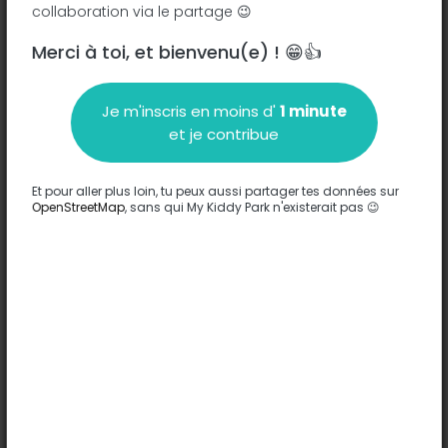
collaboration via le partage 😉
Merci à toi, et bienvenu(e) ! 😁👍
Description
Je m'inscris en moins d'
1 minute
Aucune information n'a été entrée sur ce parc.
et je contribue
Compléter
Et pour aller plus loin, tu peux aussi partager tes données sur
Options
OpenStreetMap
, sans qui My Kiddy Park n'existerait pas 😉
Aucune option n'a été entrée sur ce parc.
Compléter
Commentaires
(0)