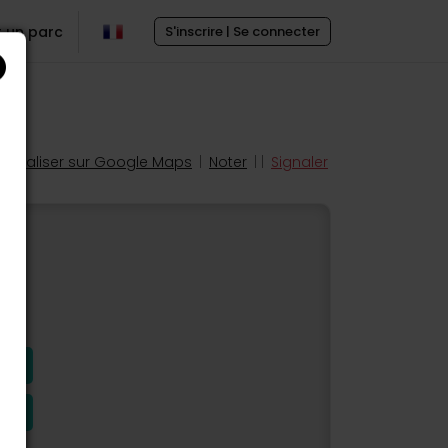
r un parc
S'inscrire | Se connecter
Localiser sur Google Maps
|
Noter
| |
Signaler
s