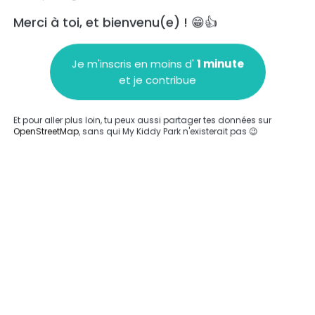
Merci à toi, et bienvenu(e) ! 😁👍
Je m'inscris en moins d'
1 minute
et je contribue
Ajouter un commentaire
Et pour aller plus loin, tu peux aussi partager tes données sur
OpenStreetMap
, sans qui My Kiddy Park n'existerait pas 😉
Compléter
'a été entrée sur ce parc.
Compléter