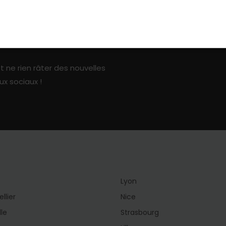
ark sur les réseaux sociaux
t ne rien râter des nouvelles
ux sociaux !
Lyon
llier
Nice
lle
Strasbourg