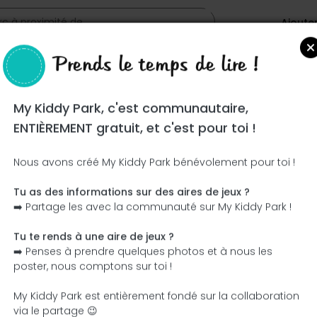
Ajoute
Prends le temps de lire !
ita"
My Kiddy Park, c'est communautaire,
ENTIÈREMENT gratuit, et c'est pour toi !
Nous avons créé My Kiddy Park bénévolement pour toi !
Tu as des informations sur des aires de jeux ?
Ce parc n'a pas encore été visité ! À toi de jouer !
➡️ Partage les avec la communauté sur My Kiddy Park !
Soit l'aventurier qui découvre ce parc en premier !
Tu te rends à une aire de jeux ?
➡️ Penses à prendre quelques photos et à nous les
J'ajoute le nom
J'ajoute des photos
poster, nous comptons sur toi !
J'ajoute une description
J'ajoute les équipement
My Kiddy Park est entièrement fondé sur la collaboration
via le partage 😉