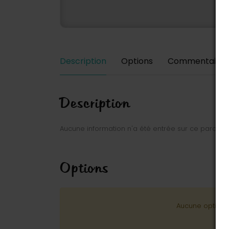
Description
Options
Commentaires
Description
Aucune information n'a été entrée sur ce parc.
Options
Aucune option n