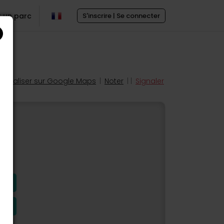
r un parc
S'inscrire | Se connecter
Localiser sur Google Maps
|
Noter
| |
Signaler
s