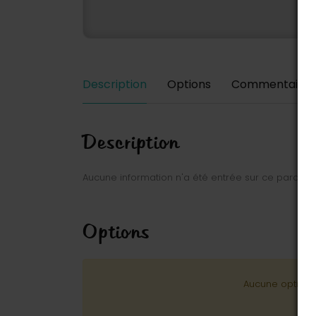
Description
Options
Commentaires
Description
Aucune information n'a été entrée sur ce parc.
Options
Aucune option n