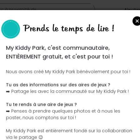
Ajoute
Prends le temps de lire !
My Kiddy Park, c'est communautaire,
ENTIÈREMENT gratuit, et c'est pour toi !
Nous avons créé My Kiddy Park bénévolement pour toi !
Tu as des informations sur des aires de jeux ?
Ce parc n'a pas encore été visité ! À toi de jouer !
➡️ Partage les avec la communauté sur My Kiddy Park !
Soit l'aventurier qui découvre ce parc en premier !
Tu te rends à une aire de jeux ?
➡️ Penses à prendre quelques photos et à nous les
J'ajoute le nom
J'ajoute des photos
poster, nous comptons sur toi !
J'ajoute une description
J'ajoute les équipement
My Kiddy Park est entièrement fondé sur la collaboration
via le partage 😉