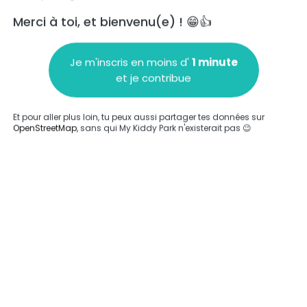
Merci à toi, et bienvenu(e) ! 😁👍
Je m'inscris en moins d'
1 minute
et je contribue
Ajouter un commentaire
Et pour aller plus loin, tu peux aussi partager tes données sur
OpenStreetMap
, sans qui My Kiddy Park n'existerait pas 😉
Compléter
'a été entrée sur ce parc.
Compléter