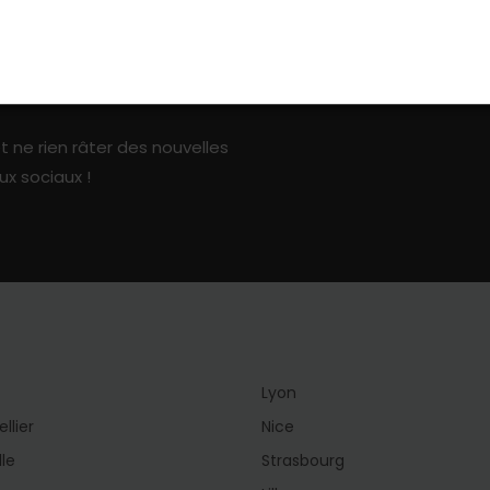
ark sur les réseaux sociaux
t ne rien râter des nouvelles
ux sociaux !
Lyon
llier
Nice
lle
Strasbourg