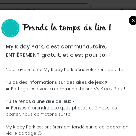
Ajoute
Prends le temps de lire !
ma
My Kiddy Park, c'est communautaire,
ENTIÈREMENT gratuit, et c'est pour toi !
Nous avons créé My Kiddy Park bénévolement pour toi !
Tu as des informations sur des aires de jeux ?
Ce parc n'a pas encore été visité ! À toi de jouer !
➡️ Partage les avec la communauté sur My Kiddy Park !
Soit l'aventurier qui découvre ce parc en premier !
Tu te rends à une aire de jeux ?
➡️ Penses à prendre quelques photos et à nous les
J'ajoute le nom
J'ajoute des photos
poster, nous comptons sur toi !
J'ajoute une description
J'ajoute les équipement
My Kiddy Park est entièrement fondé sur la collaboration
via le partage 😉