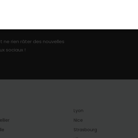
ark sur les réseaux sociaux
t ne rien râter des nouvelles
ux sociaux !
Lyon
llier
Nice
lle
Strasbourg