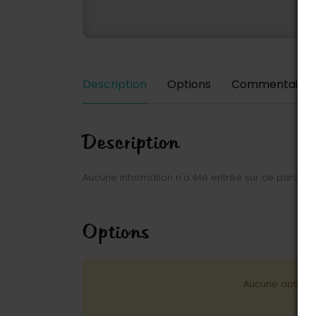
Description
Options
Commentaires
Description
Aucune information n'a été entrée sur ce parc.
Options
Aucune option n