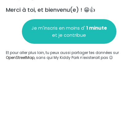
Merci à toi, et bienvenu(e) ! 😁👍
Je m'inscris en moins d'
1 minute
et je contribue
Ajouter un commentaire
Et pour aller plus loin, tu peux aussi partager tes données sur
OpenStreetMap
, sans qui My Kiddy Park n'existerait pas 😉
Compléter
'a été entrée sur ce parc.
Compléter