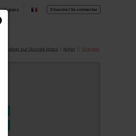
r un parc
S'inscrire | Se connecter
Localiser sur Google Maps
|
Noter
| |
Signaler
s