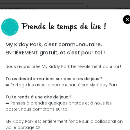
Ajoute
Prends le temps de lire !
My Kiddy Park, c'est communautaire,
ENTIÈREMENT gratuit, et c'est pour toi !
Nous avons créé My Kiddy Park bénévolement pour toi !
Tu as des informations sur des aires de jeux ?
Ce parc n'a pas encore été visité ! À toi de jouer !
➡️ Partage les avec la communauté sur My Kiddy Park !
Soit l'aventurier qui découvre ce parc en premier !
Tu te rends à une aire de jeux ?
➡️ Penses à prendre quelques photos et à nous les
J'ajoute le nom
J'ajoute des photos
poster, nous comptons sur toi !
J'ajoute une description
J'ajoute les équipement
My Kiddy Park est entièrement fondé sur la collaboration
via le partage 😉