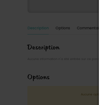
Description
Options
Commentaires
Description
Aucune information n'a été entrée sur ce parc.
Options
Aucune option n