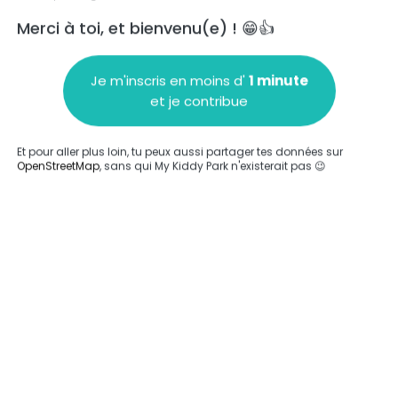
Merci à toi, et bienvenu(e) ! 😁👍
Je m'inscris en moins d'
1 minute
et je contribue
Ajouter un commentaire
Et pour aller plus loin, tu peux aussi partager tes données sur
OpenStreetMap
, sans qui My Kiddy Park n'existerait pas 😉
Compléter
'a été entrée sur ce parc.
Compléter