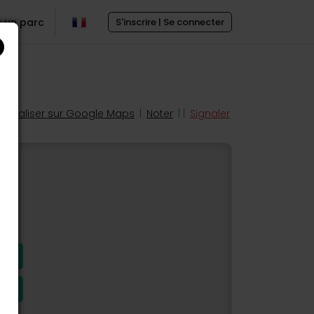
r un parc
S'inscrire | Se connecter
Localiser sur Google Maps
|
Noter
| |
Signaler
s