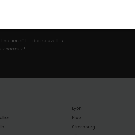
ark sur les réseaux sociaux
t ne rien râter des nouvelles
ux sociaux !
Lyon
llier
Nice
lle
Strasbourg